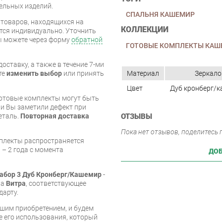
бельных изделий.
СПАЛЬНЯ КАШЕМИР
я товаров, находящихся на
КОЛЛЕКЦИИ
тся индивидуально. Уточнить
вы можете через форму
обратной
ГОТОВЫЕ КОМПЛЕКТЫ КАШ
оставку, а также в течение 7-ми
Материал
Зеркало
те
изменить выбор
или принять
Цвет
Дуб кронберг/
готовые комплекты могут быть
и Вы заметили дефект при
ОТЗЫВЫ
еталь.
Повторная доставка
Пока нет отзывов, поделитесь
мплекты распространяется
 – 2 года с момента
ДОБ
абор 3 Дуб Кронберг/Кашемир
-
ва
Витра
, соответствующее
дарту.
шим приобретением, и будем
е его использования, который