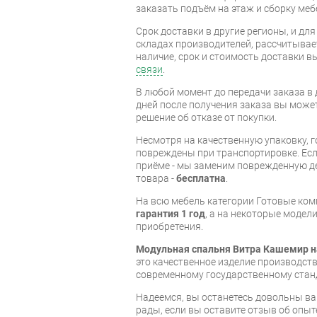
заказать подъём на этаж и сборку ме
Срок доставки в другие регионы, и дл
складах производителей, рассчитывае
наличие, срок и стоимость доставки 
связи
.
В любой момент до передачи заказа в д
дней после получения заказа вы може
решение об отказе от покупки.
Несмотря на качественную упаковку, 
повреждены при транспортировке. Есл
приёме - мы заменим поврежденную д
товара -
бесплатна
.
На всю мебель категории Готовые ко
гарантия 1 год
, а на некоторые модели
приобретения.
Модульная спальня Витра Кашемир н
это качественное изделие производст
современному государственному стан
Надеемся, вы останетесь довольны ва
рады, если вы оставите отзыв об опыт