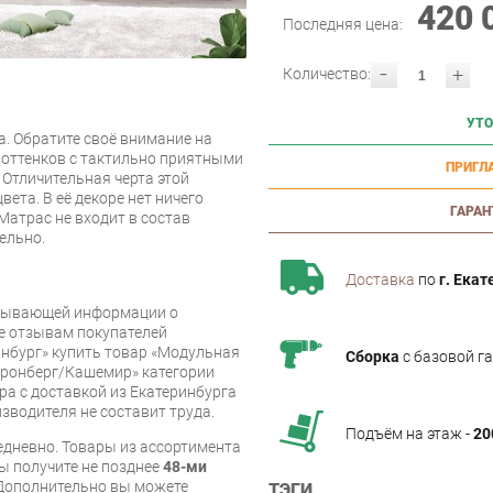
420 
Последняя цена:
-
+
Количество:
УТО
а. Обратите своё внимание на
оттенков с тактильно приятными
ПРИГЛ
 Отличительная черта этой
ета. В её декоре нет ничего
ГАРАН
 Матрас не входит в состав
ельно.
Доставка
по
г. Екат
рпывающей информации о
же отзывам покупателей
нбург» купить товар «Модульная
Сборка
с базовой г
Кронберг/Кашемир» категории
а с доставкой из Екатеринбурга
изводителя не составит труда.
Подъём на этаж -
20
дневно. Товары из ассортимента
вы получите не позднее
48-ми
Дополнительно вы можете
ТЭГИ