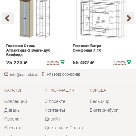
Гостиная Стиль
Гостиная Витра
К
Атлантида-2 Венге-дуб
Симфония 7.10
п
Белфорд
А
с
25 223 ₽
55 482 ₽
Купить
Купить
info@soft-ekb.ru
+7 (903) 000-00-00
КАТАЛОГ
ИНФОРМАЦИЯ
ГОРОДА
Коллекции
О проекте
Весь мир
Диваны
Контакты
Екатеринбург
Кресла
Дизайн
Кровати
Доставка и Оплата
Пуфики
Скидки и Акции
Банкетки
Политика
Обувницы
Гарантия
Комплектующие
Помощь