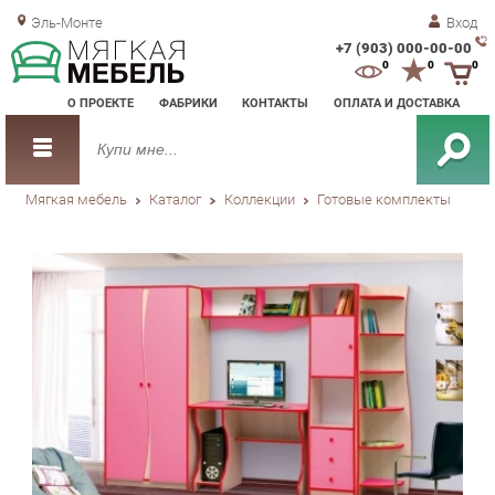
Эль-Монте
Вход
+7 (903) 000-00-00
Зак
0
0
0
обр
О ПРОЕКТЕ
ФАБРИКИ
КОНТАКТЫ
ОПЛАТА И ДОСТАВКА
зво
Мягкая мебель
Каталог
Коллекции
Готовые комплекты