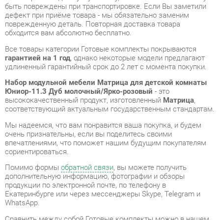
Все товары категории Готовые комплекты покрываются
гарантией на 1 год
, однако некоторые модели предлагают
удлиненный гарантийный срок до 2 лет с момента покупки.
Набор модульной мебели Матрица для детской комнаты
Юниор-11.3 Дуб молочный/Ярко-розовый
- это
высококачественный продукт, изготовленный
Матрица
,
соответствующий актуальным государственным стандартам.
Мы надеемся, что вам понравится ваша покупка, и будем
очень признательны, если вы поделитесь своими
впечатлениями, что поможет нашим будущим покупателям
сориентироваться.
Помимо формы
обратной связи
, вы можете получить
дополнительную информацию, фотографии и обзоры
продукции по электронной почте, по телефону в
Екатеринбурге или через мессенджеры Skype, Telegram и
WhatsApp.
Cравнить между собой Готовые комплекты можно в нашем
шоу-руме и купить Набор модульной мебели Матрица для
детской комнаты Юниор-11.3 Дуб молочный/Ярко-розовый,
забрав его самостоятельно с нашего центрального склада в
Екатеринбурге. Полный список адресов и магазинов
смотрите на странице
контактов
.