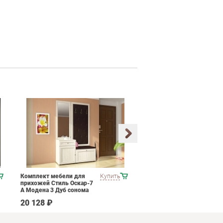
Комплект мебели для
Купить
Набор мягкой мебели
прихожей Стиль Оскар-7
ESF B-128
А Модена 3 Дуб сонома
светлый Крем
20 128 ₽
537 790 ₽