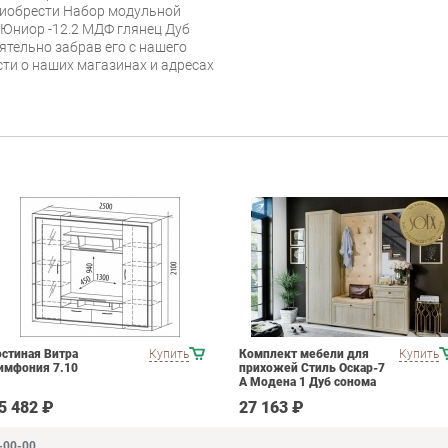
риобрести Набор модульной
Юниор -12.2 МДФ глянец Дуб
ельно забрав его с нашего
сти о наших магазинах и адресах
остиная Витра
Купить
Комплект мебели для
Купить
имфония 7.10
прихожей Стиль Оскар-7
А Модена 1 Дуб сонома
светлый Крем
5 482 ₽
27 163 ₽
-00-00