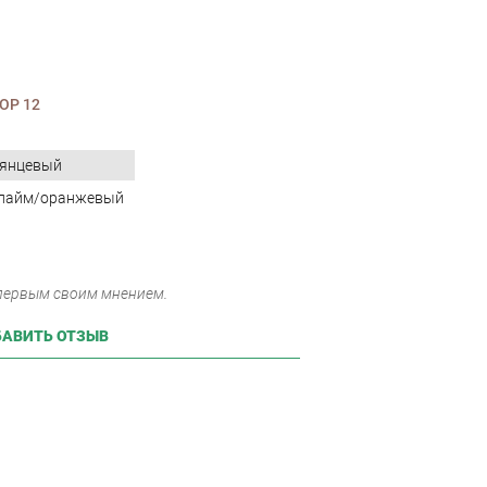
ОР 12
лянцевый
/лайм/оранжевый
 первым своим мнением.
АВИТЬ ОТЗЫВ