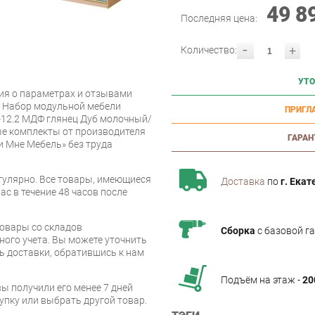
49 8
Последняя цена:
-
+
Количество:
УТО
я о параметрах и отзывами
и Набор модульной мебели
ПРИГЛ
-12.2 МДФ глянец Дуб молочный/
е комплекты от производителя
ГАРАН
 Мне Мебель» без труда
улярно. Все товары, имеющиеся
Доставка
по
г. Екат
ас в течение 48 часов после
товары со складов
Сборка
с базовой г
ого учета. Вы можете уточнить
ть доставки, обратившись к нам
Подъём на этаж -
20
вы получили его менее 7 дней
упку или выбрать другой товар.