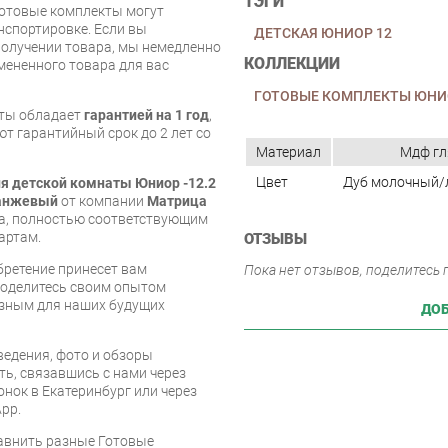
ТЭГИ
Готовые комплекты могут
нспортировке. Если вы
ДЕТСКАЯ ЮНИОР 12
олучении товара, мы немедленно
КОЛЛЕКЦИИ
мененного товара для вас
ГОТОВЫЕ КОМПЛЕКТЫ ЮНИ
кты обладает
гарантией на 1 год
,
т гарантийный срок до 2 лет со
Материал
Мдф г
Цвет
Дуб молочный
я детской комнаты Юниор -12.2
ранжевый
от компании
Матрица
ва, полностью соответствующим
артам.
ОТЗЫВЫ
бретение принесет вам
Пока нет отзывов, поделитесь
 поделитесь своим опытом
езным для наших будущих
ДОБ
едения, фото и обзоры
ть, связавшись с нами через
онок в Екатеринбург или через
pp.
равнить разные Готовые