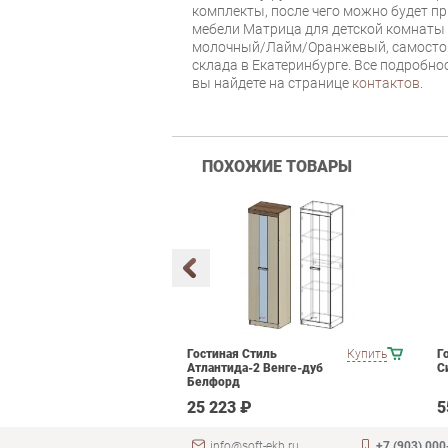
комплекты, после чего можно будет п
мебели Матрица для детской комнаты 
молочный/Лайм/Оранжевый, самостоят
склада в Екатеринбурге. Все подробно
вы найдете на странице
контактов
.
ПОХОЖИЕ ТОВАРЫ
мебели для
Купить
Гостиная Стиль
Купить
Г
ания POINTEX
Атлантида-2 Венге-дуб
С
T 02 Черный
Белфорд
 ₽
25 223 ₽
5
info@soft-ekb.ru
+7 (903) 000