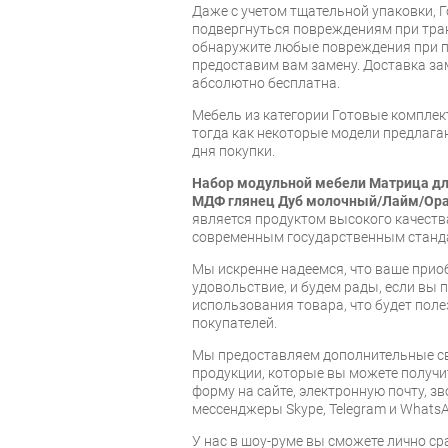
Даже с учетом тщательной упаковки, 
подвергнуться повреждениям при тра
обнаружите любые повреждения при п
предоставим вам замену. Доставка за
абсолютно бесплатна.
Мебель из категории Готовые компле
тогда как некоторые модели предлагаю
дня покупки.
Набор модульной мебели Матрица дл
МДФ глянец Дуб молочный/Лайм/О
является продуктом высокого качест
современным государственным станд
Мы искренне надеемся, что ваше прио
удовольствие, и будем рады, если вы
использования товара, что будет пол
покупателей.
Мы предоставляем дополнительные св
продукции, которые вы можете получи
форму на сайте, электронную почту, зв
мессенджеры Skype, Telegram и WhatsA
У нас в шоу-руме вы сможете лично с