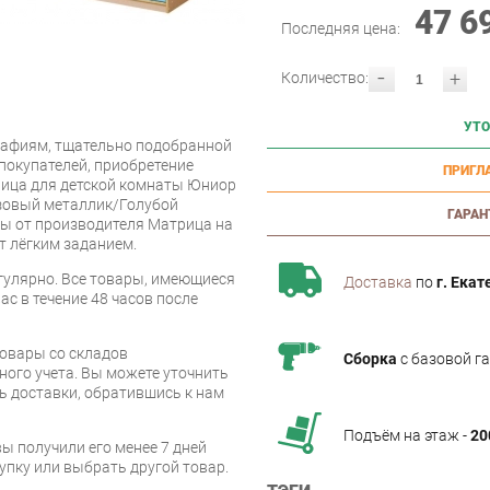
47 6
Последняя цена:
-
+
Количество:
УТО
афиям, тщательно подобранной
покупателей, приобретение
ПРИГЛ
ица для детской комнаты Юниор
зовый металлик/Голубой
ГАРАН
ты от производителя Матрица на
т лёгким заданием.
улярно. Все товары, имеющиеся
Доставка
по
г. Екат
ас в течение 48 часов после
товары со складов
Сборка
с базовой г
ого учета. Вы можете уточнить
ть доставки, обратившись к нам
Подъём на этаж -
20
вы получили его менее 7 дней
упку или выбрать другой товар.