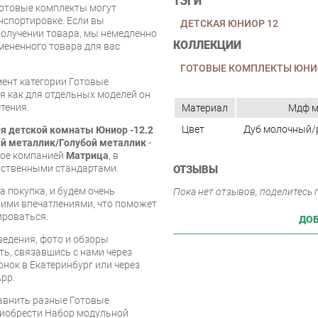
ТЭГИ
Готовые комплекты могут
нспортировке. Если вы
ДЕТСКАЯ ЮНИОР 12
олучении товара, мы немедленно
КОЛЛЕКЦИИ
мененного товара для вас
ГОТОВЫЕ КОМПЛЕКТЫ ЮНИ
мент категории Готовые
емя как для отдельных моделей он
тения.
Материал
Мдф 
Цвет
Дуб молочный/
я детской комнаты Юниор -12.2
 металлик/Голубой металлик
-
мое компанией
Матрица
, в
рственными стандартами.
ОТЗЫВЫ
 покупка, и будем очень
Пока нет отзывов, поделитесь
оими впечатлениями, что поможет
ироваться.
ДОБ
едения, фото и обзоры
ть, связавшись с нами через
онок в Екатеринбург или через
pp.
равнить разные Готовые
риобрести Набор модульной