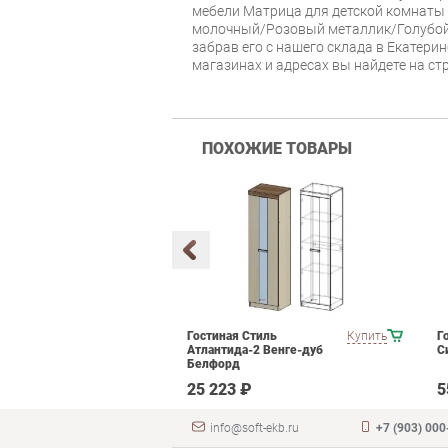
мебели Матрица для детской комнаты
молочный/Розовый металлик/Голубой
забрав его с нашего склада в Екатери
магазинах и адресах вы найдете на с
ПОХОЖИЕ ТОВАРЫ
мебели для
Купить
Гостиная Стиль
Купить
Г
ания POINTEX
Атлантида-2 Венге-дуб
С
T 02 Черный
Белфорд
 ₽
25 223 ₽
5
info@soft-ekb.ru
+7 (903) 000