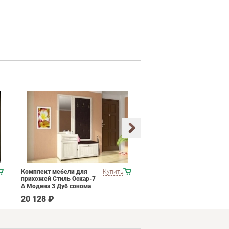
Комплект мебели для
Купить
Набор мягкой мебели
прихожей Стиль Оскар-7
ESF B-128
А Модена 3 Дуб сонома
светлый Крем
20 128 ₽
537 790 ₽