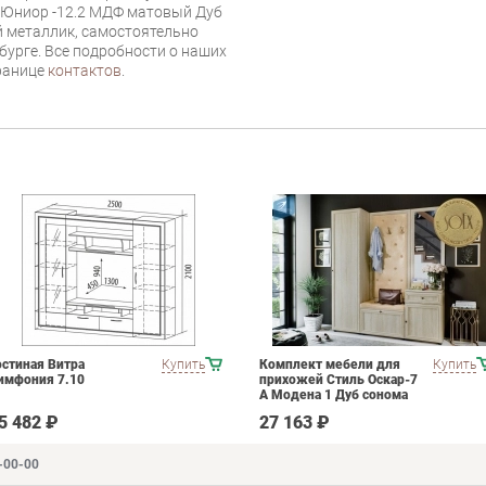
 Юниор -12.2 МДФ матовый Дуб
 металлик, самостоятельно
нбурге. Все подробности о наших
транице
контактов
.
остиная Витра
Купить
Комплект мебели для
Купить
имфония 7.10
прихожей Стиль Оскар-7
А Модена 1 Дуб сонома
светлый Крем
5 482 ₽
27 163 ₽
-00-00