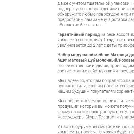
Даже с учетом тщательной упаковки, 
подвергнуться повреждениям при тра
обнаружите любые повреждения при п
предоставим вам замену. Доставка за
абсолютно бесплатна.
Гарантийный период
на весь ассорти
комплекты составляет
1 год
, в то вр
увеличивается до 2 лет с даты приобре
Набор модульной мебели Матрица дл
МДФ матовый Дуб молочный/Розовый
это качественное изделие, производи
соответствии с действующими госуда
Мы надеемся, что вам понравится ваша
признательны, если вы поделитесь св
нашим будущим покупателям сориент
Мы предоставляем дополнительные св
продукции, которые вы можете получи
форму на сайте, электронную почту, зв
мессенджеры Skype, Telegram и WhatsA
У нас в шоу-руме вы сможете лично с
комплекты, после чего можно будет п