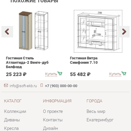
Гостиная Стиль
Гостиная Витра
К
Атлантида-2 Венге-дуб
Симфония 7.10
п
Белфорд
А
с
25 223 ₽
55 482 ₽
Купить
Купить
info@soft-ekb.ru
+7 (903) 000-00-00
КАТАЛОГ
ИНФОРМАЦИЯ
ГОРОДА
Коллекции
О проекте
Весь мир
Диваны
Контакты
Екатеринбург
Кресла
Дизайн
Кровати
Доставка и Оплата
Пуфики
Скидки и Акции
Банкетки
Политика
Обувницы
Гарантия