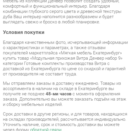
дуба Ваш интерьер наполнится разнообразием и будет
выглядеть свежо и броско в любой планировке.
Условия покупки
Благодаря качественным фото, исчерпывающей информации
о характеристиках и параметрах, а также отзывам
покупателей маркетплэйса «Мягкая мебель Екатеринбург»
купить товар «Модульная прихожая Витра Денвер набор 9»
категории Готовые комплекты производства Витра с
доставкой из Екатеринбурга по цене со скидкой и гарантией
от производителя не составит труда.
Мы отправляем заказы в доставку ежедневно. Товары из
ассортимента в наличии на складе в Екатеринбурге вы
получите не позднее
48-ми часов
с момента оформления
заказа. Дополнительно вы можете заказать подъём на этаж
и сборку мебельных изделий.
Срок доставки в другие регионы, и для товаров, находящихся
на складах производителей, рассчитывается индивидуально.
Уточнить наличие, срок и стоимость доставки вы можете
через форму
обратной связи
.
В любой момент до передачи заказа в доставку, а также в
течение 7-ми дней после получения заказа вы можете
изменить выбор
или принять решение об отказе от покупки.