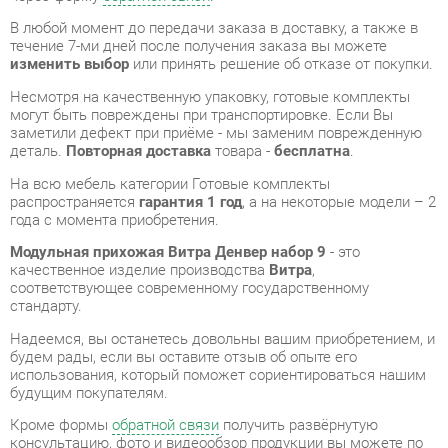
Несмотря на качественную упаковку, готовые комплекты
могут быть повреждены при транспортировке. Если Вы
заметили дефект при приёме - мы заменим поврежденную
деталь.
Повторная доставка
товара -
бесплатна
.
На всю мебель категории Готовые комплекты
распространяется
гарантия 1 год
, а на некоторые модели – 2
года с момента приобретения.
Модульная прихожая Витра Денвер набор 9
- это
качественное изделие производства
Витра
,
соответствующее современному государственному
стандарту.
Надеемся, вы останетесь довольны вашим приобретением, и
будем рады, если вы оставите отзыв об опыте его
использования, который поможет сориентироваться нашим
будущим покупателям.
Кроме формы
обратной связи
получить развёрнутую
консультацию, фото и видеообзор продукции вы можете по
e-mail, телефону в Екатеринбурге и через мессенджеры
Telegram и WhatsApp.
Готовые комплекты также можно сравнить между собой в
нашем шоу-руме и купить Модульная прихожая Витра Денвер