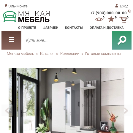
Эль-Монте
Вход
+7 (903) 000-00-00
Зак
0
0
0
обр
О ПРОЕКТЕ
ФАБРИКИ
КОНТАКТЫ
ОПЛАТА И ДОСТАВКА
зво
Мягкая мебель
Каталог
Коллекции
Готовые комплекты