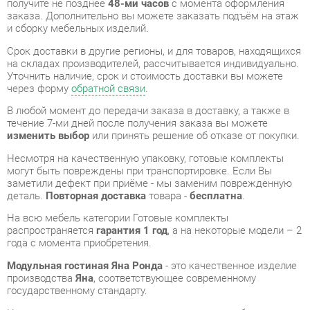
на складах производителей, рассчитывается индивидуально.
Уточнить наличие, срок и стоимость доставки вы можете
через форму
обратной связи
.
В любой момент до передачи заказа в доставку, а также в
течение 7-ми дней после получения заказа вы можете
изменить выбор
или принять решение об отказе от покупки.
Несмотря на качественную упаковку, готовые комплекты
могут быть повреждены при транспортировке. Если Вы
заметили дефект при приёме - мы заменим поврежденную
деталь.
Повторная доставка
товара -
бесплатна
.
На всю мебель категории Готовые комплекты
распространяется
гарантия 1 год
, а на некоторые модели – 2
года с момента приобретения.
Модульная гостиная Яна Ронда
- это качественное изделие
производства
Яна
, соответствующее современному
государственному стандарту.
Надеемся, вы останетесь довольны вашим приобретением, и
будем рады, если вы оставите отзыв об опыте его
использования, который поможет сориентироваться нашим
будущим покупателям.
Кроме формы
обратной связи
получить развёрнутую