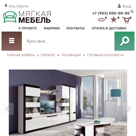
Эль-Монте
Вход
+7 (903) 000-00-00
Зак
0
0
0
обр
О ПРОЕКТЕ
ФАБРИКИ
КОНТАКТЫ
ОПЛАТА И ДОСТАВКА
зво
Мягкая мебель
Каталог
Коллекции
Готовые комплекты