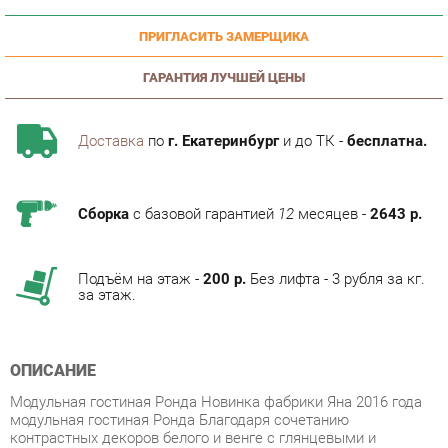
ГАРАНТИЯ ЛУЧШЕЙ ЦЕНЫ
Доставка
по
г. Екатеринбург
и до ТК -
бесплатна.
Сборка
с базовой гарантией
12
месяцев -
2643 р.
Подъём на этаж -
200 р.
Без лифта - 3 рубля за кг.
за этаж.
ОПИСАНИЕ
Модульная гостиная Ронда Новинка фабрики Яна 2016 года
модульная гостиная Ронда Благодаря сочетанию
контрастных декоров белого и венге с глянцевыми и
матовыми поверхностями, а также оригинальному дизайну
двухсторонних стеклянных витрин и декоративному приему
стыковки модулей, Ронда выглядит эффектно и стильно.