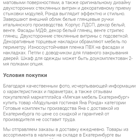
Завершают внешний облик белые глянцевые ручки
итальянского производства. Корпус ЛДСП, декор белый,
венге. Фасады МДФ, декор белый глянец, венге стрипес
глянец. Двухсторонние стеклянные витрины с подсветкой.
Декоративные торцевые накладки обрамляют мебель по
периметру. Износоустойчивая пленка ПВХ на фасадах и
накладках. Петли с доводчиком для плавного закрывания
дверей. Шкаф для одежды может быть доукомплектован 2-
мя полками опция.
Условия покупки
Благодаря качественным фото, исчерпывающей информации
о характеристиках и параметрах, а также отзывам
покупателей маркетплэйса «Мягкая мебель Екатеринбург»
купить товар «Модульная гостиная Яна Ронда» категории
Готовые комплекты производства Яна с доставкой из
Екатеринбурга по цене со скидкой и гарантией от
производителя не составит труда.
Мы отправляем заказы в доставку ежедневно. Товары из
ассортимента в наличии на складе в Екатеринбурге вы
получите не позднее
48-ми часов
с момента оформления
заказа. Дополнительно вы можете заказать подъём на этаж
и сборку мебельных изделий.
Срок доставки в другие регионы, и для товаров, находящихся