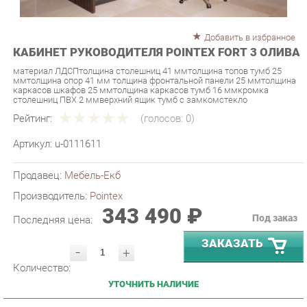
Добавить в избранное
КАБИНЕТ РУКОВОДИТЕЛЯ POINTEX FORT 3 ОЛИВА
материал ЛДСПтолщина столешниц 41 ммтолщина топов тумб 25
ммтолщина опор 41 мм толщина фронтальной панели 25 ммтолщина
каркасов шкафов 25 ммтолщина каркасов тумб 16 ммкромка
столешниц ПВХ 2 ммверхний ящик тумб с замкомстекло
Рейтинг:
(голосов:
0
)
Артикул:
u-0111611
Продавец:
Мебель-Екб
Производитель:
Pointex
343 490 ₽
Под заказ
Последняя цена:
ЗАКАЗАТЬ
-
+
Количество:
УТОЧНИТЬ НАЛИЧИЕ
ПРИГЛАСИТЬ ЗАМЕРЩИКА