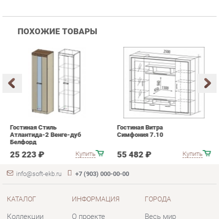
Гостиная Стиль
Гостиная Витра
К
Атлантида-2 Венге-дуб
Симфония 7.10
п
Белфорд
А
с
25 223 ₽
55 482 ₽
Купить
Купить
info@soft-ekb.ru
+7 (903) 000-00-00
КАТАЛОГ
ИНФОРМАЦИЯ
ГОРОДА
Коллекции
О проекте
Весь мир
Диваны
Контакты
Екатеринбург
Кресла
Дизайн
Кровати
Доставка и Оплата
Пуфики
Скидки и Акции