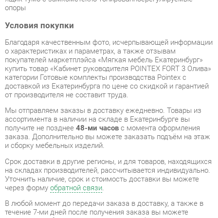
Благодаря качественным фото, исчерпывающей информации
о характеристиках и параметрах, а также отзывам
покупателей маркетплэйса «Мягкая мебель Екатеринбург»
купить товар «Кабинет руководителя POINTEX FORT 3 Олива»
категории Готовые комплекты производства Pointex с
доставкой из Екатеринбурга по цене со скидкой и гарантией
от производителя не составит труда.
Мы отправляем заказы в доставку ежедневно. Товары из
ассортимента в наличии на складе в Екатеринбурге вы
получите не позднее
48-ми часов
с момента оформления
заказа. Дополнительно вы можете заказать подъём на этаж
и сборку мебельных изделий.
Срок доставки в другие регионы, и для товаров, находящихся
на складах производителей, рассчитывается индивидуально.
Уточнить наличие, срок и стоимость доставки вы можете
через форму
обратной связи
.
В любой момент до передачи заказа в доставку, а также в
течение 7-ми дней после получения заказа вы можете
изменить выбор
или принять решение об отказе от покупки.
Несмотря на качественную упаковку, готовые комплекты
могут быть повреждены при транспортировке. Если Вы
заметили дефект при приёме - мы заменим поврежденную