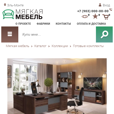
Эль-Монте
Вход
+7 (903) 000-00-00
Зак
0
0
0
обр
О ПРОЕКТЕ
ФАБРИКИ
КОНТАКТЫ
ОПЛАТА И ДОСТАВКА
зво
Мягкая мебель
Каталог
Коллекции
Готовые комплекты