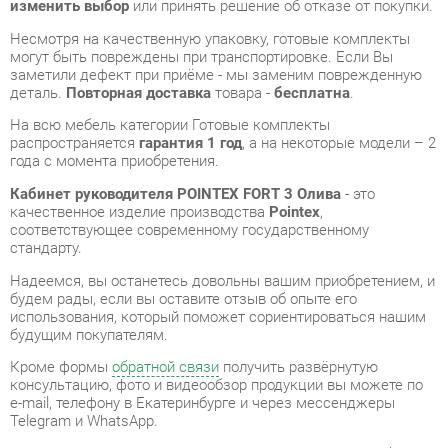
деталь.
Повторная доставка
товара -
бесплатна
.
На всю мебель категории Готовые комплекты
распространяется
гарантия 1 год
, а на некоторые модели – 2
года с момента приобретения.
Кабинет руководителя POINTEX FORT 3 Олива
- это
качественное изделие производства
Pointex
,
соответствующее современному государственному
стандарту.
Надеемся, вы останетесь довольны вашим приобретением, и
будем рады, если вы оставите отзыв об опыте его
использования, который поможет сориентироваться нашим
будущим покупателям.
Кроме формы
обратной связи
получить развёрнутую
консультацию, фото и видеообзор продукции вы можете по
e-mail, телефону в Екатеринбурге и через мессенджеры
Telegram и WhatsApp.
Готовые комплекты также можно сравнить между собой в
нашем шоу-руме и купить Кабинет руководителя POINTEX
FORT 3 Олива, самостоятельно забрав его с нашего
центрального склада в г. Екатеринбург. Полный список
адресов и магазинов смотрите на странице
контактов
.