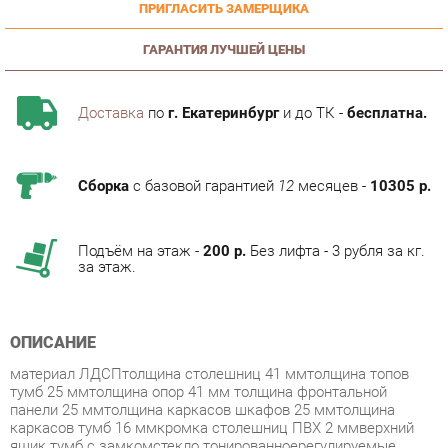
ГАРАНТИЯ ЛУЧШЕЙ ЦЕНЫ
Доставка
по
г. Екатеринбург
и до ТК -
бесплатна.
Сборка
с базовой гарантией
12
месяцев -
10305 р.
Подъём на этаж -
200 р.
Без лифта - 3 рубля за кг.
за этаж.
ОПИСАНИЕ
материал ЛДСПтолщина столешниц 41 ммтолщина топов
тумб 25 ммтолщина опор 41 мм толщина фронтальной
панели 25 ммтолщина каркасов шкафов 25 ммтолщина
каркасов тумб 16 ммкромка столешниц ПВХ 2 ммверхний
ящик тумб с замкомстекло тонированноерегулируемые
опоры
Условия покупки