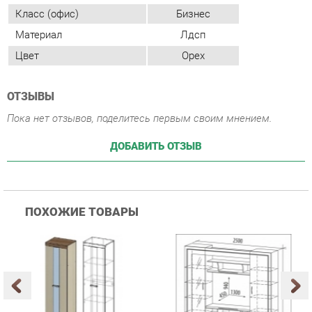
ОТЗЫВЫ
Пока нет отзывов, поделитесь первым своим мнением.
ДОБАВИТЬ ОТЗЫВ
ПОХОЖИЕ ТОВАРЫ
Гостиная Стиль
Гостиная Витра
К
Атлантида-2 Венге-дуб
Симфония 7.10
п
Белфорд
А
с
25 223 ₽
55 482 ₽
Купить
Купить