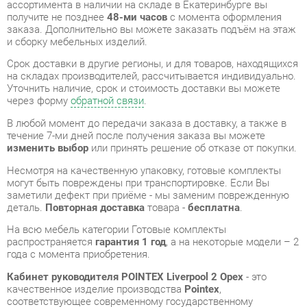
Срок доставки в другие регионы, и для товаров, находящихся
на складах производителей, рассчитывается индивидуально.
Уточнить наличие, срок и стоимость доставки вы можете
через форму
обратной связи
.
В любой момент до передачи заказа в доставку, а также в
течение 7-ми дней после получения заказа вы можете
изменить выбор
или принять решение об отказе от покупки.
Несмотря на качественную упаковку, готовые комплекты
могут быть повреждены при транспортировке. Если Вы
заметили дефект при приёме - мы заменим поврежденную
деталь.
Повторная доставка
товара -
бесплатна
.
На всю мебель категории Готовые комплекты
распространяется
гарантия 1 год
, а на некоторые модели – 2
года с момента приобретения.
Кабинет руководителя POINTEX Liverpool 2 Орех
- это
качественное изделие производства
Pointex
,
соответствующее современному государственному
стандарту.
Надеемся, вы останетесь довольны вашим приобретением, и
будем рады, если вы оставите отзыв об опыте его
использования, который поможет сориентироваться нашим