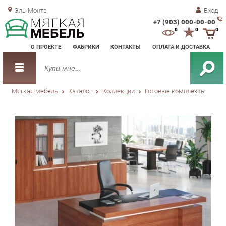
Эль-Монте
Вход
+7 (903) 000-00-00
Зак
0
0
0
обр
О ПРОЕКТЕ
ФАБРИКИ
КОНТАКТЫ
ОПЛАТА И ДОСТАВКА
зво
Мягкая мебель
Каталог
Коллекции
Готовые комплекты