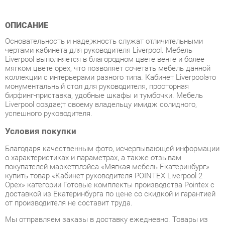
Основательность и надe;жность служат отличительными
чертами кабинета для руководителя Liverpool. Мебель
Liverpool выполняется в благородном цвете венге и более
мягком цвете орех, что позволяет сочетать мебель данной
коллекции с интерьерами разного типа. Кабинет Liverpoolэто
монументальный стол для руководителя, просторная
бирфинг-приставка, удобные шкафы и тумбочки. Мебель
Liverpool создаe;т своему владельцу имидж солидного,
успешного руководителя.
Условия покупки
Благодаря качественным фото, исчерпывающей информации
о характеристиках и параметрах, а также отзывам
покупателей маркетплэйса «Мягкая мебель Екатеринбург»
купить товар «Кабинет руководителя POINTEX Liverpool 2
Орех» категории Готовые комплекты производства Pointex с
доставкой из Екатеринбурга по цене со скидкой и гарантией
от производителя не составит труда.
Мы отправляем заказы в доставку ежедневно. Товары из
ассортимента в наличии на складе в Екатеринбурге вы
получите не позднее
48-ми часов
с момента оформления
заказа. Дополнительно вы можете заказать подъём на этаж
и сборку мебельных изделий.