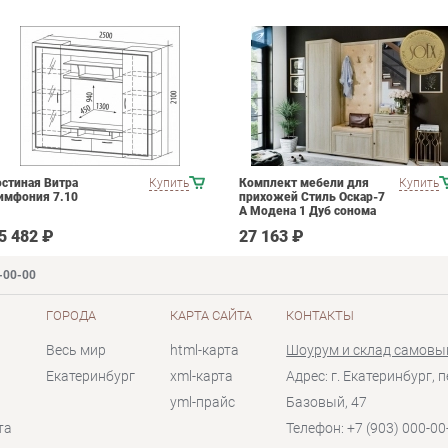
остиная Витра
Купить
Комплект мебели для
Купить
имфония 7.10
прихожей Стиль Оскар-7
А Модена 1 Дуб сонома
светлый Крем
5 482 ₽
27 163 ₽
-00-00
ГОРОДА
КАРТА САЙТА
КОНТАКТЫ
Весь мир
html-карта
Шоурум и склад самовы
Екатеринбург
xml-карта
Адрес: г. Екатеринбург, п
yml-прайс
Базовый, 47
та
Телефон: +7 (903) 000-00