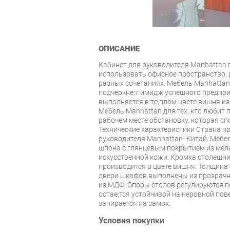
ОПИСАНИЕ
Кабинет для руководителя Manhattan
использовать офисное пространство,
разных сочетаниях. Мебель Manhattan
подчеркнe;т имидж успешного предпри
выполняется в тe;плом цвете вишня и
Мебель Manhattan для тех, кто любит п
рабочем месте обстановку, которая сп
Технические характеристики Страна п
руководителя Manhattan- Китай. Мебе
шпона с глянцевым покрытием из мел
искусственной кожи. Кромка столешни
производится в цвете вишня. Толщина
двери шкафов выполнены из прозрачно
из МДФ. Опоры столов регулируются п
остаe;тся устойчивой на неровной по
запирается на замок.
Условия покупки