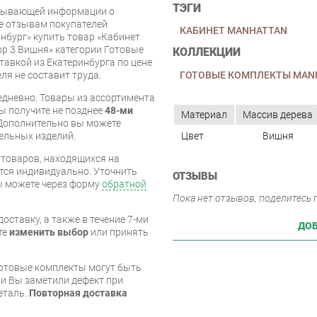
ТЭГИ
рпывающей информации о
же отзывам покупателей
КАБИНЕТ MANHATTAN
нбург» купить товар «Кабинет
р 3 Вишня» категории Готовые
КОЛЛЕКЦИИ
тавкой из Екатеринбурга по цене
ГОТОВЫЕ КОМПЛЕКТЫ MAN
ля не составит труда.
дневно. Товары из ассортимента
вы получите не позднее
48-ми
Материал
Массив дерева
Дополнительно вы можете
Цвет
Вишня
бельных изделий.
я товаров, находящихся на
тся индивидуально. Уточнить
ОТЗЫВЫ
вы можете через форму
обратной
Пока нет отзывов, поделитесь
оставку, а также в течение 7-ми
ДОБ
те
изменить выбор
или принять
готовые комплекты могут быть
и Вы заметили дефект при
еталь.
Повторная доставка