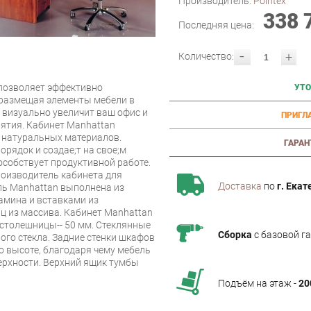
Производитель:
Pointex
338 
Последняя цена:
-
+
Количество:
 позволяет эффективно
УТО
 размещая элементы мебели в
 визуально увеличит ваш офис и
ПРИГЛ
ятия. Кабинет Manhattan
з натуральных материалов.
ГАРАН
орядок и создаe;т на своe;м
особствует продуктивной работе.
роизводитель кабинета для
Доставка
по
г. Екат
ль Manhattan выполнена из
амина и вставками из
ц из массива. Кабинет Manhattan
 столешницы-- 50 мм. Стеклянные
Сборка
с базовой г
го стекла. Задние стенки шкафов
о высоте, благодаря чему мебель
верхности. Верхний ящик тумбы
Подъём на этаж -
20