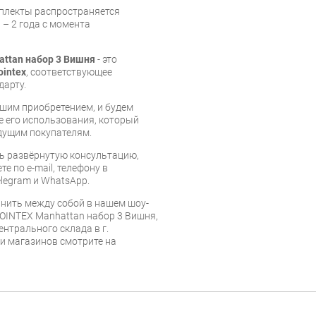
мплекты распространяется
 – 2 года с момента
ttan набор 3 Вишня
- это
ointex
, соответствующее
дарту.
шим приобретением, и будем
е его использования, который
дущим покупателям.
ь развёрнутую консультацию,
е по e-mail, телефону в
legram и WhatsApp.
нить между собой в нашем шоу-
POINTEX Manhattan набор 3 Вишня,
ентрального склада в г.
 и магазинов смотрите на