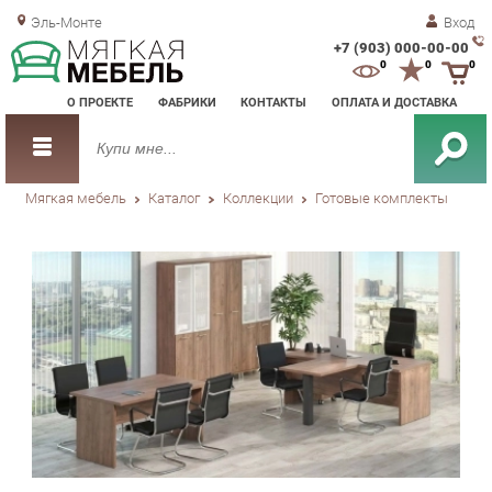
Эль-Монте
Вход
+7 (903) 000-00-00
Зак
0
0
0
обр
О ПРОЕКТЕ
ФАБРИКИ
КОНТАКТЫ
ОПЛАТА И ДОСТАВКА
зво
Мягкая мебель
Каталог
Коллекции
Готовые комплекты