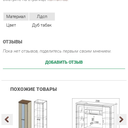
ОТЗЫВЫ
Пока нет отзывов, поделитесь первым своим мнением.
ДОБАВИТЬ ОТЗЫВ
ПОХОЖИЕ ТОВАРЫ
Гостиная Стиль
Гостиная Витра
К
Атлантида-2 Венге-дуб
Симфония 7.10
п
Белфорд
А
с