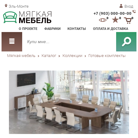
Эль-Монте
Вход
+7 (903) 000-00-00
Зак
0
0
0
обр
О ПРОЕКТЕ
ФАБРИКИ
КОНТАКТЫ
ОПЛАТА И ДОСТАВКА
зво
Мягкая мебель
Каталог
Коллекции
Готовые комплекты