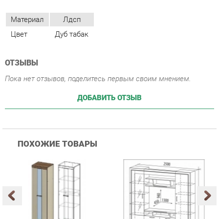
ОТЗЫВЫ
Пока нет отзывов, поделитесь первым своим мнением.
ДОБАВИТЬ ОТЗЫВ
ПОХОЖИЕ ТОВАРЫ
Гостиная Стиль
Гостиная Витра
К
Атлантида-2 Венге-дуб
Симфония 7.10
п
Белфорд
А
с
25 223 ₽
55 482 ₽
Купить
Купить