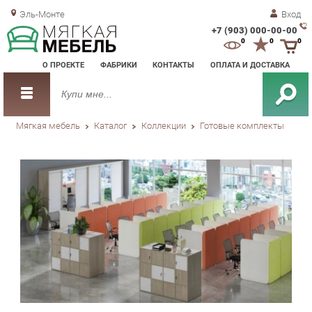
Эль-Монте
Вход
+7 (903) 000-00-00
Зак
0
0
0
обр
О ПРОЕКТЕ
ФАБРИКИ
КОНТАКТЫ
ОПЛАТА И ДОСТАВКА
зво
Мягкая мебель
Каталог
Коллекции
Готовые комплекты