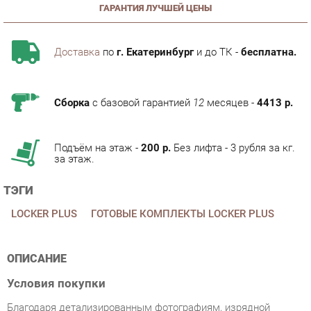
Доставка
по
г. Екатеринбург
и до ТК -
бесплатна.
Сборка
с базовой гарантией
12
месяцев -
4413 р.
Подъём на этаж -
200 р.
Без лифта - 3 рубля за кг.
за этаж.
ТЭГИ
LOCKER PLUS
ГОТОВЫЕ КОМПЛЕКТЫ LOCKER PLUS
ОПИСАНИЕ
Условия покупки
Благодаря детализированным фотографиям, изрядной
информации о характеристиках и отзывам покупателей,
приобретение товара Готовый комплект Рива LOCKER plus 2
Дуб Аттик/Белый категории Готовые комплекты от