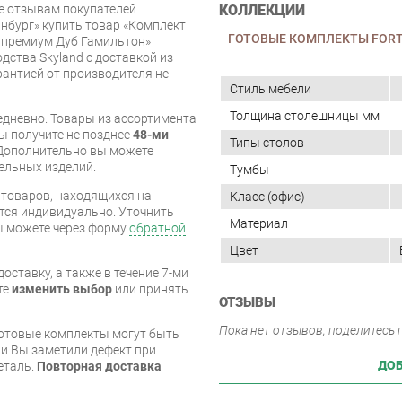
КОЛЛЕКЦИИ
же отзывам покупателей
нбург» купить товар «Комплект
ГОТОВЫЕ КОМПЛЕКТЫ FOR
й премиум Дуб Гамильтон»
дства Skyland с доставкой из
арантией от производителя не
Стиль мебели
Толщина столешницы мм
дневно. Товары из ассортимента
вы получите не позднее
48-ми
Типы столов
Дополнительно вы можете
бельных изделий.
Тумбы
я товаров, находящихся на
Класс (офис)
тся индивидуально. Уточнить
Материал
вы можете через форму
обратной
Цвет
оставку, а также в течение 7-ми
те
изменить выбор
или принять
ОТЗЫВЫ
Пока нет отзывов, поделитесь
готовые комплекты могут быть
и Вы заметили дефект при
ДОБ
еталь.
Повторная доставка