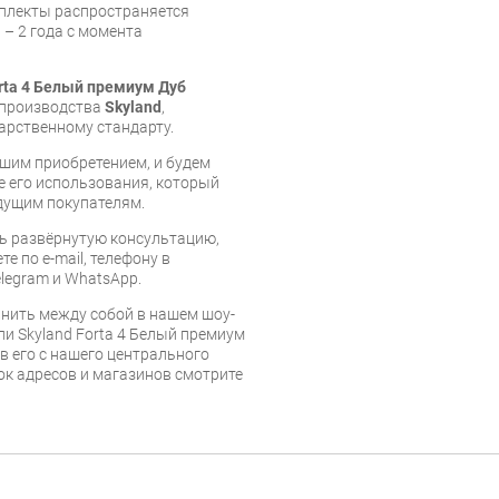
мплекты распространяется
 – 2 года с момента
rta 4 Белый премиум Дуб
е производства
Skyland
,
арственному стандарту.
шим приобретением, и будем
е его использования, который
дущим покупателям.
ь развёрнутую консультацию,
е по e-mail, телефону в
legram и WhatsApp.
нить между собой в нашем шоу-
и Skyland Forta 4 Белый премиум
в его с нашего центрального
сок адресов и магазинов смотрите