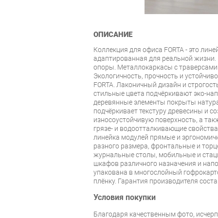
ОПИСАНИЕ
Коллекция для офиса FORTA - это лине
адаптированная для реальной жизни.
опоры. Металлокаркасы с траверсами.
Экологичность, прочность и устойчиво
FORTA. Лаконичный дизайн и строгост
стильные цвета подчёркивают эко-нап
деревянные элементы покрыты натура
подчёркивает текстуру древесины и со
износоустойчивую поверхность, а так
грязе- и водоотталкивающие свойства
линейка модулей прямые и эргономич
разного размера, фронтальные и торц
журнальные столы, мобильные и стац
шкафов различного назначения и нап
упакована в многослойный гофрокарт
плёнку. Гарантия производителя соста
Условия покупки
Благодаря качественным фото, исче