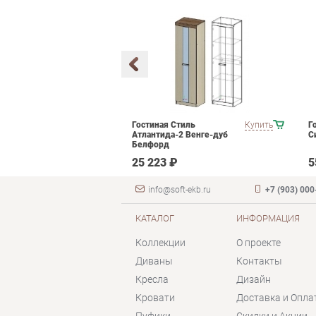
мебели для
Купить
Гостиная Стиль
Купить
Г
ания POINTEX
Атлантида-2 Венге-дуб
С
T 02 Черный
Белфорд
 ₽
25 223 ₽
5
info@soft-ekb.ru
+7 (903) 000
КАТАЛОГ
ИНФОРМАЦИЯ
Коллекции
О проекте
Диваны
Контакты
Кресла
Дизайн
Кровати
Доставка и Опла