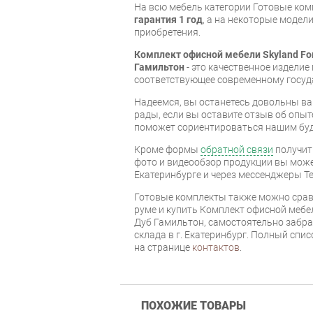
На всю мебель категории Готовые ко
гарантия 1 год
, а на некоторые модели
приобретения.
Комплект офисной мебели Skyland Fo
Гамильтон
- это качественное издели
соответствующее современному госуд
Надеемся, вы останетесь довольны ва
рады, если вы оставите отзыв об опыт
поможет сориентироваться нашим бу
Кроме формы
обратной связи
получит
фото и видеообзор продукции вы может
Екатеринбурге и через мессенджеры Te
Готовые комплекты также можно срав
руме и купить Комплект офисной мебел
Дуб Гамильтон, самостоятельно забра
склада в г. Екатеринбург. Полный спи
на странице
контактов
.
ПОХОЖИЕ ТОВАРЫ