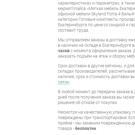
характеристиках и параметрах, а так
маркетплэйса «Мягкая мебель Екатери
офисной мебели Skyland Forta 4 Белы
категории Готовые комплекты произво
Екатеринбурга по цене со скидкой и г
составит труда.
Мы отправляем заказы в доставку еже
в наличии на складе в Екатеринбурге 
часов
с момента оформления заказа. 
заказать подъём на этаж и сборку ме
Срок доставки в другие регионы, и дл
складах производителей, рассчитывае
наличие, срок и стоимость доставки 
связи
.
В любой момент до передачи заказа в д
дней после получения заказа вы може
решение об отказе от покупки.
Несмотря на качественную упаковку, 
повреждены при транспортировке. Есл
приёме - мы заменим поврежденную д
товара -
бесплатна
.