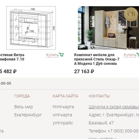
остиная Витра
Купить
Комплект мебели для
Купить
имфония 7.10
прихожей Стиль Оскар-7
А Модена 1 Дуб сонома
светлый Крем
5 482 ₽
27 163 ₽
-00-00
ГОРОДА
КАРТА САЙТА
КОНТАКТЫ
Весь мир
html-карта
Шоурум и склад самовы
Екатеринбург
xml-карта
Адрес: г. Екатеринбург, п
yml-прайс
Базовый, 47
та
Телефон: +7 (903) 000-00