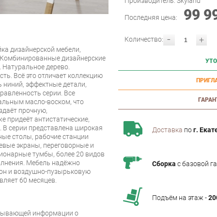
Производитель:
Skyland
99 9
Последняя цена:
-
+
Количество:
йка дизайнерской мебели,
 Комбинированные дизайнерские
УТО
 Натуральное дерево.
сть. Всё это отличает коллекцию
ПРИГЛ
ь ниний, эффектные детали,
равленность серии. Все
ГАРАН
льным масло-воском, что
здаёт прочную,
же придеёт антистатические,
. В серии представлена широкая
Доставка
по
г. Екат
ные столы, рабочие станции
евые экраны, переговорные и
ионарные тумбы, более 20 видов
олнения. Мебель надёжно
Сборка
с базовой г
он и воздушно-пузырьковую
вляет 60 месяцев.
Подъём на этаж -
20
рпывающей информации о