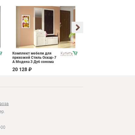
Комплект мебели для
Купить
Набор мягкой мебели
прихожей Стиль Оскар-7
ESF B-128
А Модена 3 Дуб сонома
светлый Крем
20 128 ₽
537 790 ₽
воза
ер.
-00