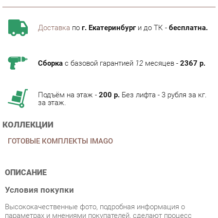
Доставка
по
г. Екатеринбург
и до ТК -
бесплатна.
Сборка
с базовой гарантией
12
месяцев -
2367 р.
Подъём на этаж -
200 р.
Без лифта - 3 рубля за кг.
за этаж.
КОЛЛЕКЦИИ
ГОТОВЫЕ КОМПЛЕКТЫ IMAGO
ОПИСАНИЕ
Условия покупки
Высококачественные фото, подробная информация о
параметрах и мнениями покупателей, сделают процесс
покупки Набор Skyland Imago 6 из категории Готовые
комплекты от производителя Skyland на нашем
маркетплейсе «Купи Мне Мебель» простым.