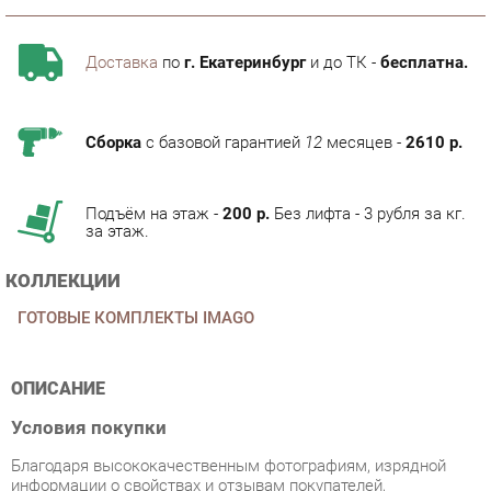
Доставка
по
г. Екатеринбург
и до ТК -
бесплатна.
Сборка
с базовой гарантией
12
месяцев -
2610 р.
Подъём на этаж -
200 р.
Без лифта - 3 рубля за кг.
за этаж.
КОЛЛЕКЦИИ
ГОТОВЫЕ КОМПЛЕКТЫ IMAGO
ОПИСАНИЕ
Условия покупки
Благодаря высококачественным фотографиям, изрядной
информации о свойствах и отзывам покупателей,
приобретение товара Набор Skyland Imago 9 категории
Готовые комплекты от производителя Skyland на
маркетплейсе «Мягкая мебель Екатеринбург» будет простым