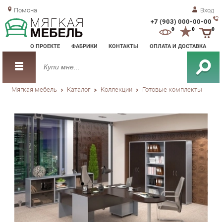
Помона
Вход
+7 (903) 000-00-00
Зак
0
0
0
обр
О ПРОЕКТЕ
ФАБРИКИ
КОНТАКТЫ
ОПЛАТА И ДОСТАВКА
зво
Мягкая мебель
Каталог
Коллекции
Готовые комплекты