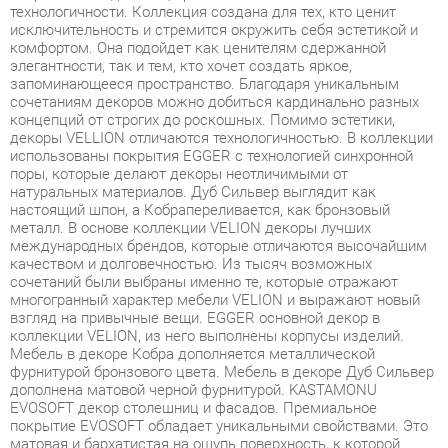
элегантности, так и тем, кто хочет создать яркое,
запоминающееся пространство. Благодаря уникальным
сочетаниям декоров можно добиться кардинально разных
концепций от строгих до роскошных. Помимо эстетики,
декоры VELLION отличаются технологичностью. В коллекции
использованы покрытия EGGER с технологией синхронной
поры, которые делают декоры неотличимыми от
натуральных материалов. Дуб Сильвер выглядит как
настоящий шпон, а Кобрапереливается, как бронзовый
металл. В основе коллекции VELION декоры лучших
международных брендов, которые отличаются высочайшим
качеством и долговечностью. Из тысяч возможных
сочетаний были выбраны именно те, которые отражают
многогранный характер мебели VELION и выражают новый
взгляд на привычные вещи. EGGER основной декор в
коллекции VELION, из него выполнены корпусы изделий.
Мебель в декоре Кобра дополняется металлической
фурнитурой бронзового цвета. Мебель в декоре Дуб Сильвер
дополнена матовой черной фурнитурой. KASTAMONU
EVOSOFT декор столешниц и фасадов. Премиальное
покрытие EVOSOFT обладает уникальными свойствами. Это
матовая и бархатистая на ощупь поверхность, к которой
приятно прикасаться. При этом, она удивительно практична
обеспечивает защиту от следов пальцев, чистящих
абразивов, ультрафиолета и химических веществ. Удобные
места для хранения, ящики с плавным ходом и доводчиками,