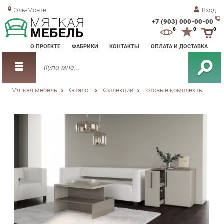
Эль-Монте
Вход
+7 (903) 000-00-00
Зак
0
0
0
обр
О ПРОЕКТЕ
ФАБРИКИ
КОНТАКТЫ
ОПЛАТА И ДОСТАВКА
зво
Мягкая мебель
Каталог
Коллекции
Готовые комплекты