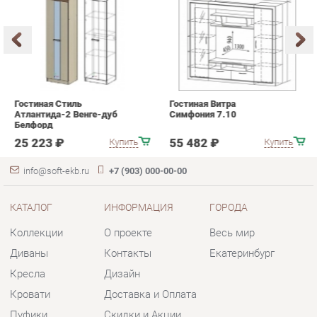
Атлантида-2 Венге-дуб
Симфония 7.10
п
Белфорд
А
с
25 223 ₽
55 482 ₽
Купить
Купить
info@soft-ekb.ru
+7 (903) 000-00-00
КАТАЛОГ
ИНФОРМАЦИЯ
ГОРОДА
Коллекции
О проекте
Весь мир
Диваны
Контакты
Екатеринбург
Кресла
Дизайн
Кровати
Доставка и Оплата
Пуфики
Скидки и Акции
Банкетки
Политика
Обувницы
Гарантия
Комплектующие
Помощь
КОНТАКТЫ