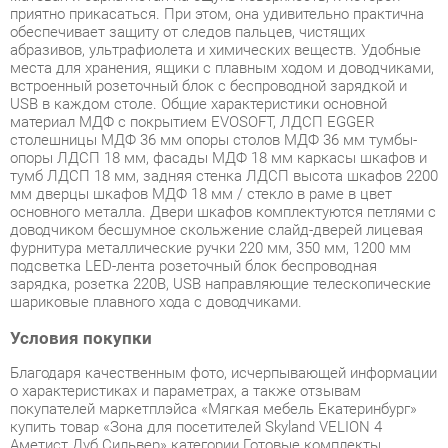
встроенный розеточный блок с беспроводной зарядкой и
USB в каждом столе. Общие характеристики основной
материал МДФ с покрытием EVOSOFT, ЛДСП EGGER
столешницы МДФ 36 мм опоры столов МДФ 36 мм тумбы-
опоры ЛДСП 18 мм, фасады МДФ 18 мм каркасы шкафов и
тумб ЛДСП 18 мм, задняя стенка ЛДСП высота шкафов 2200
мм дверцы шкафов МДФ 18 мм / стекло в раме в цвет
основного металла. Двери шкафов комплектуются петлями с
доводчиком бесшумное скольжение слайд-дверей лицевая
фурнитура металлические ручки 220 мм, 350 мм, 1200 мм
подсветка LED-лента розеточный блок беспроводная
зарядка, розетка 220В, USB направляющие телескопические
шариковые плавного хода с доводчиками.
Условия покупки
Благодаря качественным фото, исчерпывающей информации
о характеристиках и параметрах, а также отзывам
покупателей маркетплэйса «Мягкая мебель Екатеринбург»
купить товар «Зона для посетителей Skyland VELION 4
Аметист Дуб Сильвер» категории Готовые комплекты
производства Skyland с доставкой из Екатеринбурга по цене
со скидкой и гарантией от производителя не составит труда.
Мы отправляем заказы в доставку ежедневно. Товары из
ассортимента в наличии на складе в Екатеринбурге вы