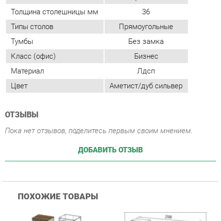
Материал
Лдсп
Цвет
Аметист/дуб сильвер
ОТЗЫВЫ
Пока нет отзывов, поделитесь первым своим мнением.
ДОБАВИТЬ ОТЗЫВ
ПОХОЖИЕ ТОВАРЫ
Гостиная Стиль
Гостиная Витра
К