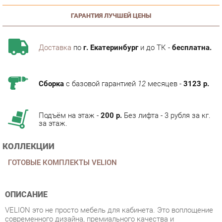
Доставка
по
г. Екатеринбург
и до ТК -
бесплатна.
Сборка
с базовой гарантией
12
месяцев -
3123 р.
Подъём на этаж -
200 р.
Без лифта - 3 рубля за кг.
за этаж.
КОЛЛЕКЦИИ
ГОТОВЫЕ КОМПЛЕКТЫ VELION
ОПИСАНИЕ
VELION это не просто мебель для кабинета. Это воплощение
современного дизайна, премиального качества и
технологичности. Коллекция создана для тех, кто ценит
исключительность и стремится окружить себя эстетикой и
комфортом. Она подойдет как ценителям сдержанной