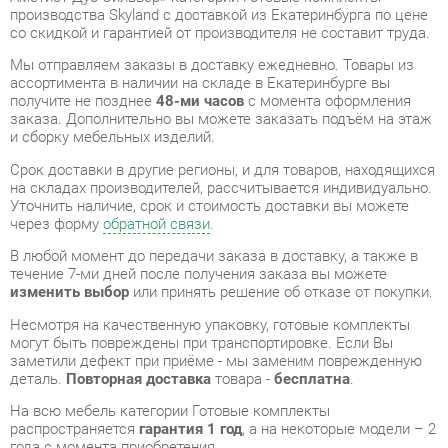
получите не позднее
48-ми часов
с момента оформления
заказа. Дополнительно вы можете заказать подъём на этаж
и сборку мебельных изделий.
Срок доставки в другие регионы, и для товаров, находящихся
на складах производителей, рассчитывается индивидуально.
Уточнить наличие, срок и стоимость доставки вы можете
через форму
обратной связи
.
В любой момент до передачи заказа в доставку, а также в
течение 7-ми дней после получения заказа вы можете
изменить выбор
или принять решение об отказе от покупки.
Несмотря на качественную упаковку, готовые комплекты
могут быть повреждены при транспортировке. Если Вы
заметили дефект при приёме - мы заменим поврежденную
деталь.
Повторная доставка
товара -
бесплатна
.
На всю мебель категории Готовые комплекты
распространяется
гарантия 1 год
, а на некоторые модели – 2
года с момента приобретения.
Зона для посетителей Skyland VELION 4 Аметист Дуб
Сильвер
- это качественное изделие производства
Skyland
,
соответствующее современному государственному
стандарту.