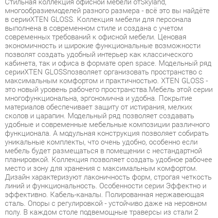
выполнена в современном стиле и создана с учетом
современных требований к офисной мебели. Ценовая
экономичность и широкие функциональные возможности
позволят создать удобный интерьер как классического
кабинета, так и офиса в формате open space. Модельный ряд
серииXTEN GLOSSпозволяет организовать пространство с
максимальным комфортом и практичностью. XTEN GLOSS -
это новый уровень рабочего пространства.Мебель этой серии
многофункциональна, эргономична и удобна. Покрытие
материалов обеспечивает защиту от истирания, мелких
сколов и царапин. Модельный ряд позволяет создавать
удобные и современные мебельные композиции различного
функционала. А модульная конструкция позволяет собирать
уникальные комплекты, что очень удобно, особенно если
мебель будет размещаться в помещении с нестандартной
планировкой. Коллекция позволяет создать удобное рабочее
место и зону для хранения с максимальным комфортом.
Дизайн характеризуют лаконичность форм, строгая четкость
линий и функциональность. Особенности серии Эффектно и
эффективно. Кабель-каналы. Полированная нержавеющая
сталь. Опоры с регулировкой - устойчиво даже на неровном
полу. В каждом столе подвемощные траверсы из стали 2
мм.Двойная жесткость и устойчивость конструкции.
Разнообразныерабочие станции. Для любой конфигурации
офиса. Без ограничения числа рабочих мест. Характеристики
серии Основной материал ЛДСП класс E1 Толщина