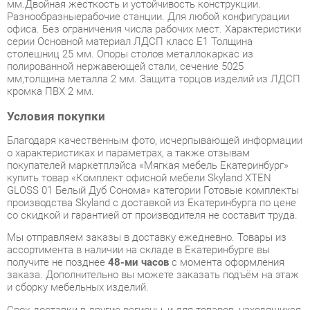
столешниц 25 мм. Опоры столов металлокаркас из
полированной нержавеющей стали, сечение 5025
мм,толщина металла 2 мм. Защита торцов изделий из ЛДСП
кромка ПВХ 2 мм.
Условия покупки
Благодаря качественным фото, исчерпывающей информации
о характеристиках и параметрах, а также отзывам
покупателей маркетплэйса «Мягкая мебель Екатеринбург»
купить товар «Комплект офисной мебели Skyland XTEN
GLOSS 01 Белый Дуб Сонома» категории Готовые комплекты
производства Skyland с доставкой из Екатеринбурга по цене
со скидкой и гарантией от производителя не составит труда.
Мы отправляем заказы в доставку ежедневно. Товары из
ассортимента в наличии на складе в Екатеринбурге вы
получите не позднее
48-ми часов
с момента оформления
заказа. Дополнительно вы можете заказать подъём на этаж
и сборку мебельных изделий.
Срок доставки в другие регионы, и для товаров, находящихся
на складах производителей, рассчитывается индивидуально.
Уточнить наличие, срок и стоимость доставки вы можете
через форму
обратной связи
.
В любой момент до передачи заказа в доставку, а также в