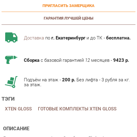
ГАРАНТИЯ ЛУЧШЕЙ ЦЕНЫ
Доставка
по
г. Екатеринбург
и до ТК -
бесплатна.
Сборка
с базовой гарантией
12
месяцев -
9423 р.
Подъём на этаж -
200 р.
Без лифта - 3 рубля за кг.
за этаж.
ТЭГИ
XTEN GLOSS
ГОТОВЫЕ КОМПЛЕКТЫ XTEN GLOSS
ОПИСАНИЕ
Стильная коллекция офисной мебели отSkyland,
многообразиемоделей разного размера - всё это вы найдёте
в серииXTEN GLOSS. Коллекция мебели для персонала