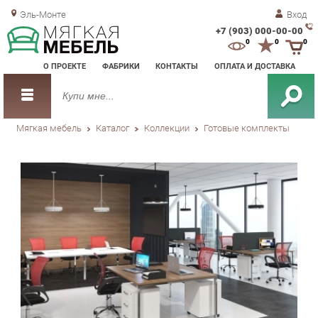
Эль-Монте
Вход
+7 (903) 000-00-00
Зак
0
0
0
обр
О ПРОЕКТЕ
ФАБРИКИ
КОНТАКТЫ
ОПЛАТА И ДОСТАВКА
зво
Мягкая мебель
Каталог
Коллекции
Готовые комплекты