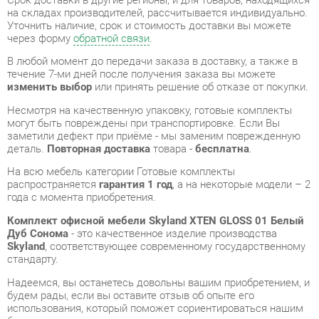
течение 7-ми дней после получения заказа вы можете
изменить выбор
или принять решение об отказе от покупки.
Несмотря на качественную упаковку, готовые комплекты
могут быть повреждены при транспортировке. Если Вы
заметили дефект при приёме - мы заменим поврежденную
деталь.
Повторная доставка
товара -
бесплатна
.
На всю мебель категории Готовые комплекты
распространяется
гарантия 1 год
, а на некоторые модели – 2
года с момента приобретения.
Комплект офисной мебели Skyland XTEN GLOSS 01 Белый
Дуб Сонома
- это качественное изделие производства
Skyland
, соответствующее современному государственному
стандарту.
Надеемся, вы останетесь довольны вашим приобретением, и
будем рады, если вы оставите отзыв об опыте его
использования, который поможет сориентироваться нашим
будущим покупателям.
Кроме формы
обратной связи
получить развёрнутую
консультацию, фото и видеообзор продукции вы можете по
e-mail, телефону в Екатеринбурге и через мессенджеры
Telegram и WhatsApp.