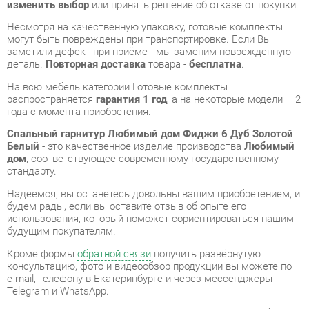
На всю мебель категории Готовые комплекты
распространяется
гарантия 1 год
, а на некоторые модели – 2
года с момента приобретения.
Спальный гарнитур Любимый дом Фиджи 6 Дуб Золотой
Белый
- это качественное изделие производства
Любимый
дом
, соответствующее современному государственному
стандарту.
Надеемся, вы останетесь довольны вашим приобретением, и
будем рады, если вы оставите отзыв об опыте его
использования, который поможет сориентироваться нашим
будущим покупателям.
Кроме формы
обратной связи
получить развёрнутую
консультацию, фото и видеообзор продукции вы можете по
e-mail, телефону в Екатеринбурге и через мессенджеры
Telegram и WhatsApp.
Готовые комплекты также можно сравнить между собой в
нашем шоу-руме и купить Спальный гарнитур Любимый дом
Фиджи 6 Дуб Золотой Белый, самостоятельно забрав его с
нашего центрального склада в г. Екатеринбург. Полный
список адресов и магазинов смотрите на странице
контактов
.