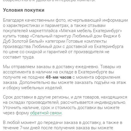
о характеристиках и параметрах, а также отзывам
покупателей маркетплэйса «Мягкая мебель Екатеринбург»
купить товар «Спальный гарнитур Любимый дом Фиджи 6
Дуб Золотой Белый» категории Готовые комплекты
производства Любимый дом с доставкой из Екатеринбурга
по цене со скидкой и гарантией от производителя не
составит труда.
Мы отправляем заказы в доставку ежедневно. Товары из
ассортимента в наличии на складе в Екатеринбурге вы
получите не позднее
48-ми часов
с момента оформления
заказа. Дополнительно вы можете заказать подъём на этаж
и сборку мебельных изделий.
Срок доставки в другие регионы, и для товаров, находящихся
на складах производителей, рассчитывается индивидуально.
Уточнить наличие, срок и стоимость доставки вы можете
через форму
обратной связи
.
В любой момент до передачи заказа в доставку, а также в
течение 7-ми дней после получения заказа вы можете
изменить выбор
или принять решение об отказе от покупки.
Несмотря на качественную упаковку, готовые комплекты
могут быть повреждены при транспортировке. Если Вы
заметили дефект при приёме - мы заменим поврежденную
деталь.
Повторная доставка
товара -
бесплатна
.