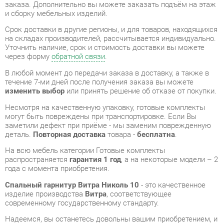
Уточнить наличие, срок и стоимость доставки вы можете
через форму
обратной связи
.
В любой момент до передачи заказа в доставку, а также в
течение 7-ми дней после получения заказа вы можете
изменить выбор
или принять решение об отказе от покупки.
Несмотря на качественную упаковку, готовые комплекты
могут быть повреждены при транспортировке. Если Вы
заметили дефект при приёме - мы заменим поврежденную
деталь.
Повторная доставка
товара -
бесплатна
.
На всю мебель категории Готовые комплекты
распространяется
гарантия 1 год
, а на некоторые модели – 2
года с момента приобретения.
Спальный гарнитур Витра Николь 10
- это качественное
изделие производства
Витра
, соответствующее
современному государственному стандарту.
Надеемся, вы останетесь довольны вашим приобретением, и
будем рады, если вы оставите отзыв об опыте его
использования, который поможет сориентироваться нашим
будущим покупателям.
Кроме формы
обратной связи
получить развёрнутую
консультацию, фото и видеообзор продукции вы можете по