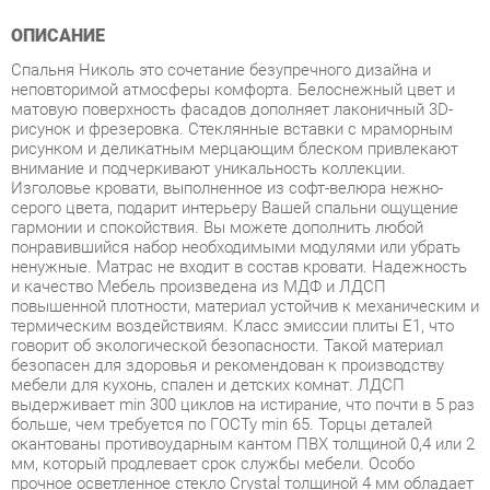
Спальня Николь это сочетание безупречного дизайна и
неповторимой атмосферы комфорта. Белоснежный цвет и
матовую поверхность фасадов дополняет лаконичный 3D-
рисунок и фрезеровка. Стеклянные вставки с мраморным
рисунком и деликатным мерцающим блеском привлекают
внимание и подчеркивают уникальность коллекции.
Изголовье кровати, выполненное из софт-велюра нежно-
серого цвета, подарит интерьеру Вашей спальни ощущение
гармонии и спокойствия. Вы можете дополнить любой
понравившийся набор необходимыми модулями или убрать
ненужные. Матрас не входит в состав кровати. Надежность
и качество Мебель произведена из МДФ и ЛДСП
повышенной плотности, материал устойчив к механическим и
термическим воздействиям. Класс эмиссии плиты Е1, что
говорит об экологической безопасности. Такой материал
безопасен для здоровья и рекомендован к производству
мебели для кухонь, спален и детских комнат. ЛДСП
выдерживает min 300 циклов на истирание, что почти в 5 раз
больше, чем требуется по ГОСТу min 65. Торцы деталей
окантованы противоударным кантом ПВХ толщиной 0,4 или 2
мм, который продлевает срок службы мебели. Особо
прочное осветленное стекло Crystal толщиной 4 мм обладает
максимальной прозрачностью и обеспечивает безопасную и
длительную эксплуатацию. Спинка кровати выполнена из
прочного и износостойкого софт-велюра, отличается
повышенной степенью комфорта, что обеспечивается