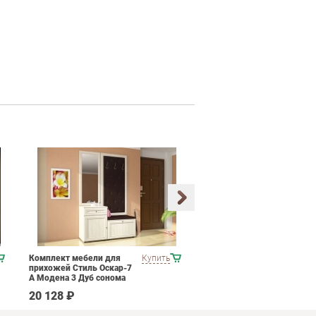
Комплект мебели для
Купить
Комплект мебели для
прихожей Стиль Оскар-7
зоны ожидания POINTEX
А Модена 3 Дуб сонома
CONSTRUCT 02 Черный
светлый Крем
20 128 ₽
104 490 ₽