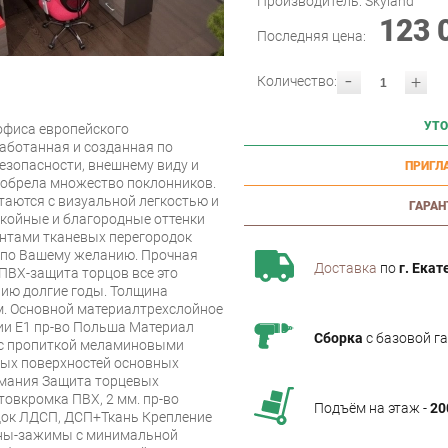
Производитель:
Skyland
123 
Последняя цена:
-
+
Количество:
УТО
 офиса европейского
работанная и созданная по
езопасности, внешнему виду и
ПРИГЛ
е обрела множество поклонников.
таются с визуальной легкостью и
ГАРАН
койные и благородные оттенки
нтами тканевых перегородок
 по Вашему желанию. Прочная
Доставка
по
г. Екат
 ПВХ-защита торцов все это
ию долгие годы. Толщина
. Основной материалтрехслойное
сии Е1 пр-во Польша Материал
Сборка
с базовой г
с пропиткой меламиновыми
ых поверхностей основных
рмания Защита торцевых
овкромка ПВХ, 2 мм. пр-во
Подъём на этаж -
20
док ЛДСП, ДСП+Ткань Крепление
йны-зажимы с минимальной