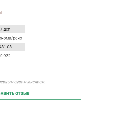
N
Лдсп
онома/рено
431.03
0.922
 первым своим мнением.
АВИТЬ ОТЗЫВ