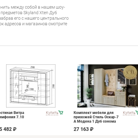
нить между собой в нашем шоу-
 предметов Skyland Xten Дуб
абрав его с нашего центрального
сок адресов и магазинов смотрите
остиная Витра
Купить
Комплект мебели для
Купить
имфония 7.10
прихожей Стиль Оскар-7
А Модена 1 Дуб сонома
светлый Крем
5 482 ₽
27 163 ₽