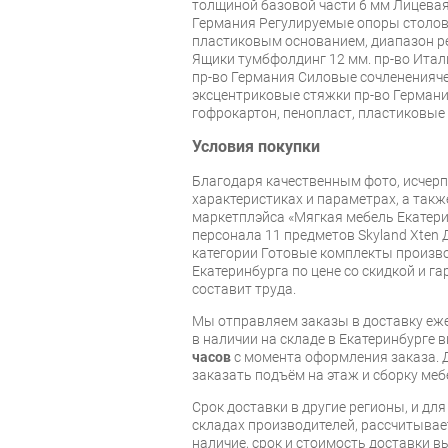
толщиной базовой части 6 мм Лицева
Германия Регулируемые опоры столов
пластиковым основанием, диапазон ре
Ящики тумбфолдинг 12 мм. пр-во Ита
пр-во Германия Силовые сочленения
эксцентриковые стяжки пр-во Герман
гофрокартон, пенопласт, пластиковые
Условия покупки
Благодаря качественным фото, исче
характеристиках и параметрах, а так
маркетплэйса «Мягкая мебель Екатери
персонала 11 предметов Skyland Xten
категории Готовые комплекты произво
Екатеринбурга по цене со скидкой и г
составит труда.
Мы отправляем заказы в доставку еже
в наличии на складе в Екатеринбурге 
часов
с момента оформления заказа. 
заказать подъём на этаж и сборку ме
Срок доставки в другие регионы, и дл
складах производителей, рассчитывае
наличие, срок и стоимость доставки 