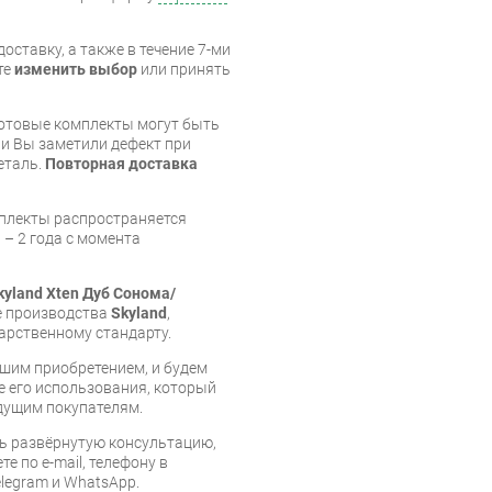
оставку, а также в течение 7-ми
те
изменить выбор
или принять
готовые комплекты могут быть
и Вы заметили дефект при
еталь.
Повторная доставка
мплекты распространяется
 – 2 года с момента
yland Xten Дуб Сонома/
ие производства
Skyland
,
арственному стандарту.
шим приобретением, и будем
е его использования, который
дущим покупателям.
ь развёрнутую консультацию,
е по e-mail, телефону в
legram и WhatsApp.