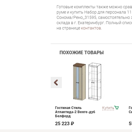
Готовые комплекты также можно срав
руме и купить Набор для персонала 11
Сонома/Рено_31595, самостоятельно з
склада в г. Екатеринбург. Полный спи
на странице
контактов
.
ПОХОЖИЕ ТОВАРЫ
мебели для
Купить
Гостиная Стиль
Купить
Г
ания POINTEX
Атлантида-2 Венге-дуб
С
T 01 Черный
Белфорд
 ₽
25 223 ₽
5