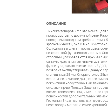
ОПИСАНИЕ
Линейка товаров Xten это мебель для
производства по доступной цене. Раз
последним западным требованиям к б
эргономичности, она и в нашей стран
Солидность и элегантность здесь соче
невероятной функциональностью. Спо
столешниц разбавляются яркими акце
синими, красными, зелеными цветами
фурнитура, экологически чистый ДСП,
позволит эксплуатировать данную сер
столешницы25 мм. Опоры столов 25мм
экологически чистое ДСП, класс эмис
покрытияизносоустойчивый ламинат 
смолами пр-во Польша Защита торцев
элементовкромка ПВХ, 2 мм. пр-во Ге
поверхностей дополнительных элемент
Германия Виды настольных перегоро
перегородок металлические кронште