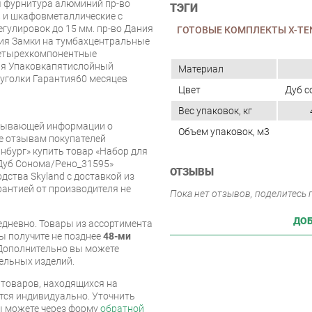
я фурнитура алюминий пр-во
ТЭГИ
 и шкафовметаллические с
гулировок до 15 мм. пр-во Дания
ГОТОВЫЕ КОМПЛЕКТЫ X-TE
лия Замки на тумбахцентральные
четырехкомпонентные
ия Упаковкапятислойный
Материал
 уголки Гарантия60 месяцев
Цвет
Дуб с
Вес упаковок, кг
рпывающей информации о
Объем упаковок, м3
же отзывам покупателей
нбург» купить товар «Набор для
 Дуб Сонома/Рено_31595»
ОТЗЫВЫ
дства Skyland с доставкой из
арантией от производителя не
Пока нет отзывов, поделитесь
ДОБ
дневно. Товары из ассортимента
вы получите не позднее
48-ми
Дополнительно вы можете
бельных изделий.
я товаров, находящихся на
тся индивидуально. Уточнить
вы можете через форму
обратной