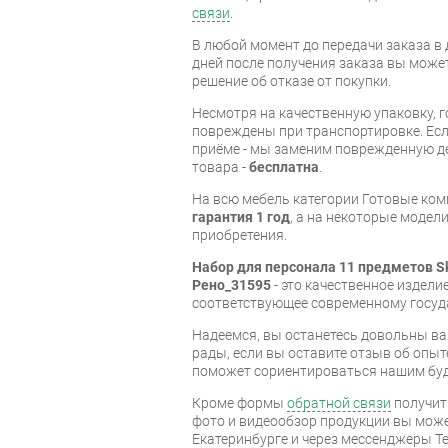
связи
.
В любой момент до передачи заказа в д
дней после получения заказа вы може
решение об отказе от покупки.
Несмотря на качественную упаковку, 
повреждены при транспортировке. Есл
приёме - мы заменим поврежденную д
товара -
бесплатна
.
На всю мебель категории Готовые ко
гарантия 1 год
, а на некоторые модели
приобретения.
Набор для персонала 11 предметов Sk
Рено_31595
- это качественное издел
соответствующее современному госуд
Надеемся, вы останетесь довольны ва
рады, если вы оставите отзыв об опыт
поможет сориентироваться нашим бу
Кроме формы
обратной связи
получит
фото и видеообзор продукции вы может
Екатеринбурге и через мессенджеры Te