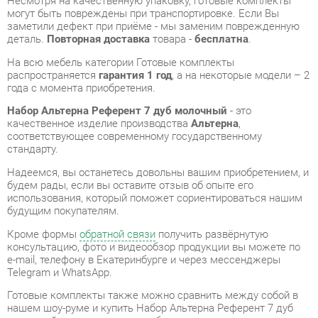
распространяется
гарантия 1 год
, а на некоторые модели – 2
года с момента приобретения.
Набор Альтерна Референт 7 дуб молочный
- это
качественное изделие производства
Альтерна
,
соответствующее современному государственному
стандарту.
Надеемся, вы останетесь довольны вашим приобретением, и
будем рады, если вы оставите отзыв об опыте его
использования, который поможет сориентироваться нашим
будущим покупателям.
Кроме формы
обратной связи
получить развёрнутую
консультацию, фото и видеообзор продукции вы можете по
e-mail, телефону в Екатеринбурге и через мессенджеры
Telegram и WhatsApp.
Готовые комплекты также можно сравнить между собой в
нашем шоу-руме и купить Набор Альтерна Референт 7 дуб
молочный, самостоятельно забрав его с нашего
центрального склада в г. Екатеринбург. Полный список
адресов и магазинов смотрите на странице
контактов
.
Материал
Дсп