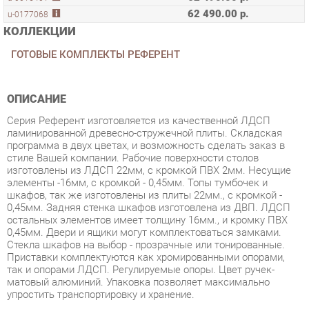
ГОТОВЫЕ КОМПЛЕКТЫ РЕФЕРЕНТ
ОПИСАНИЕ
Серия Референт изготовляется из качественной ЛДСП
ламинированной древесно-стружечной плиты. Складская
программа в двух цветах, и возможность сделать заказ в
стиле Вашей компании. Рабочие поверхности столов
изготовлены из ЛДСП 22мм, с кромкой ПВХ 2мм. Несущие
элементы -16мм, с кромкой - 0,45мм. Топы тумбочек и
шкафов, так же изготовлены из плиты 22мм., с кромкой -
0,45мм. Задняя стенка шкафов изготовлена из ДВП. ЛДСП
остальных элементов имеет толщину 16мм., и кромку ПВХ
0,45мм. Двери и ящики могут комплектоваться замками.
Стекла шкафов на выбор - прозрачные или тонированные.
Приставки комплектуются как хромированными опорами,
так и опорами ЛДСП. Регулируемые опоры. Цвет ручек-
матовый алюминий. Упаковка позволяет максимально
упростить транспортировку и хранение.
Условия покупки
Благодаря качественным фото, исчерпывающей информации
о характеристиках и параметрах, а также отзывам