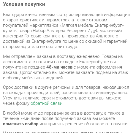
покупателей маркетплэйса «Мягкая мебель Екатеринбург»
купить товар «Набор Альтерна Референт 7 дуб молочный»
категории Готовые комплекты производства Альтерна с
доставкой из Екатеринбурга по цене со скидкой и гарантией
от производителя не составит труда.
Мы отправляем заказы в доставку ежедневно. Товары из
ассортимента в наличии на складе в Екатеринбурге вы
получите не позднее
48-ми часов
с момента оформления
заказа. Дополнительно вы можете заказать подъём на этаж
и сборку мебельных изделий.
Срок доставки в другие регионы, и для товаров, находящихся
на складах производителей, рассчитывается индивидуально.
Уточнить наличие, срок и стоимость доставки вы можете
через форму
обратной связи
.
В любой момент до передачи заказа в доставку, а также в
течение 7-ми дней после получения заказа вы можете
изменить выбор
или принять решение об отказе от покупки.
Несмотря на качественную упаковку, готовые комплекты
могут быть повреждены при транспортировке. Если Вы
заметили дефект при приёме - мы заменим поврежденную
деталь.
Повторная доставка
товара -
бесплатна
.
На всю мебель категории Готовые комплекты