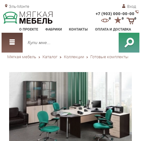
Эль-Монте
Вход
+7 (903) 000-00-00
Зак
0
0
0
обр
О ПРОЕКТЕ
ФАБРИКИ
КОНТАКТЫ
ОПЛАТА И ДОСТАВКА
зво
Мягкая мебель
Каталог
Коллекции
Готовые комплекты