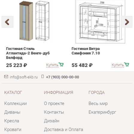
Гостиная Стиль
Гостиная Витра
К
Атлантида-2 Венге-дуб
Симфония 7.10
п
Белфорд
А
с
25 223 ₽
55 482 ₽
Купить
Купить
info@soft-ekb.ru
+7 (903) 000-00-00
КАТАЛОГ
ИНФОРМАЦИЯ
ГОРОДА
Коллекции
О проекте
Весь мир
Диваны
Контакты
Екатеринбург
Кресла
Дизайн
Кровати
Доставка и Оплата
Пуфики
Скидки и Акции
Банкетки
Политика
Обувницы
Гарантия
Комплектующие
Помощь