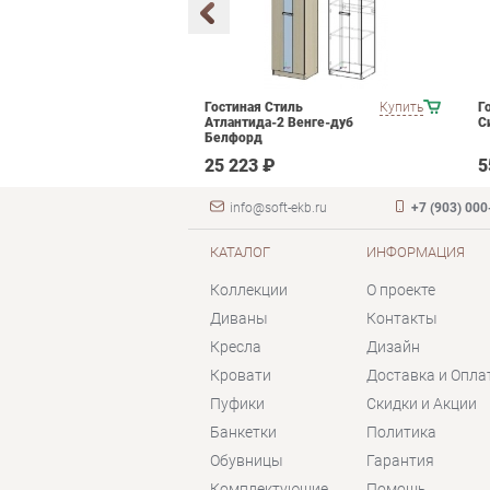
мебели для
Купить
Гостиная Стиль
Купить
Г
ания POINTEX
Атлантида-2 Венге-дуб
С
T 01 Черный
Белфорд
 ₽
25 223 ₽
5
info@soft-ekb.ru
+7 (903) 000
КАТАЛОГ
ИНФОРМАЦИЯ
Коллекции
О проекте
Диваны
Контакты
Кресла
Дизайн
Кровати
Доставка и Опла
Пуфики
Скидки и Акции
Банкетки
Политика
Обувницы
Гарантия
Комплектующие
Помощь