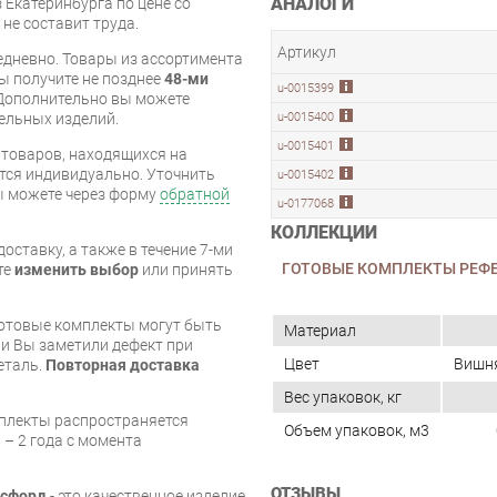
АНАЛОГИ
 Екатеринбурга по цене со
 не составит труда.
Артикул
дневно. Товары из ассортимента
вы получите не позднее
48-ми
u-0015399
Дополнительно вы можете
u-0015400
бельных изделий.
u-0015401
я товаров, находящихся на
тся индивидуально. Уточнить
u-0015402
вы можете через форму
обратной
u-0177068
КОЛЛЕКЦИИ
оставку, а также в течение 7-ми
ГОТОВЫЕ КОМПЛЕКТЫ РЕФ
те
изменить выбор
или принять
готовые комплекты могут быть
Материал
и Вы заметили дефект при
Цвет
Вишн
еталь.
Повторная доставка
Вес упаковок, кг
мплекты распространяется
Объем упаковок, м3
 – 2 года с момента
ОТЗЫВЫ
ксфорд
- это качественное изделие