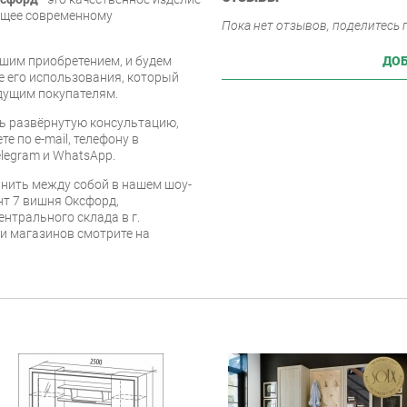
ющее современному
Пока нет отзывов, поделитесь
ДОБ
шим приобретением, и будем
е его использования, который
дущим покупателям.
ь развёрнутую консультацию,
е по e-mail, телефону в
legram и WhatsApp.
нить между собой в нашем шоу-
нт 7 вишня Оксфорд,
ентрального склада в г.
 и магазинов смотрите на