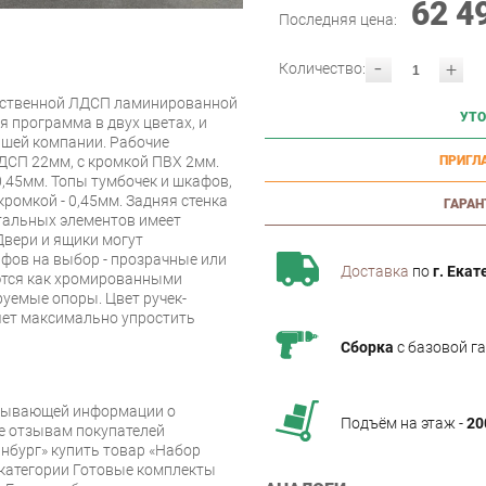
62 4
Последняя цена:
-
+
Количество:
чественной ЛДСП ламинированной
УТО
 программа в двух цветах, и
ашей компании. Рабочие
ДСП 22мм, с кромкой ПВХ 2мм.
ПРИГЛ
0,45мм. Топы тумбочек и шкафов,
кромкой - 0,45мм. Задняя стенка
ГАРАН
тальных элементов имеет
Двери и ящики могут
фов на выбор - прозрачные или
Доставка
по
г. Екат
ются как хромированными
руемые опоры. Цвет ручек-
ет максимально упростить
Сборка
с базовой г
рпывающей информации о
Подъём на этаж -
20
же отзывам покупателей
нбург» купить товар «Набор
 категории Готовые комплекты