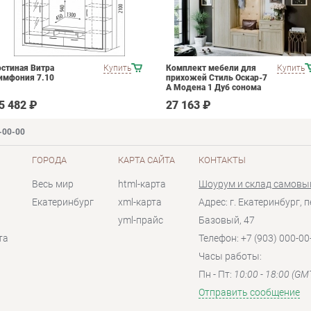
остиная Витра
Купить
Комплект мебели для
Купить
имфония 7.10
прихожей Стиль Оскар-7
А Модена 1 Дуб сонома
светлый Крем
5 482 ₽
27 163 ₽
-00-00
ГОРОДА
КАРТА САЙТА
КОНТАКТЫ
Весь мир
html-карта
Шоурум и склад самовы
Екатеринбург
xml-карта
Адрес: г. Екатеринбург, п
yml-прайс
Базовый, 47
та
Телефон: +7 (903) 000-00
Часы работы:
Пн - Пт:
10:00 - 18:00 (GM
Отправить сообщение