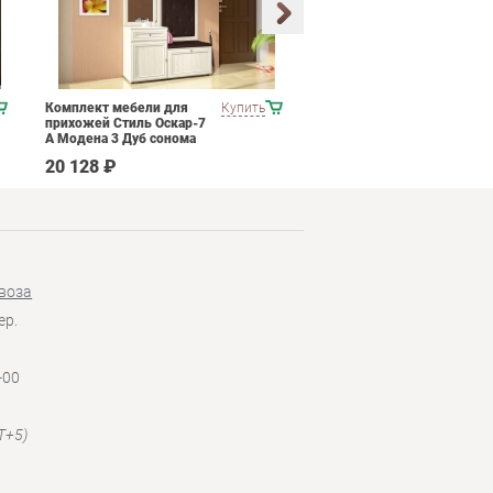
Комплект мебели для
Купить
Комплект мебели для
прихожей Стиль Оскар-7
зоны ожидания POINTEX
А Модена 3 Дуб сонома
CONSTRUCT 02 Черный
светлый Крем
20 128 ₽
104 490 ₽
воза
ер.
-00
T+5)