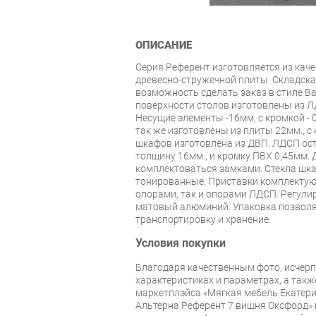
ОПИСАНИЕ
Серия Референт изготовляется из ка
древесно-стружечной плиты. Складская
возможность сделать заказ в стиле В
поверхности столов изготовлены из Л
Несущие элементы -16мм, с кромкой - 
так же изготовлены из плиты 22мм., с 
шкафов изготовлена из ДВП. ЛДСП ос
толщину 16мм., и кромку ПВХ 0,45мм. 
комплектоваться замками. Стекла шка
тонированные. Приставки комплекту
опорами, так и опорами ЛДСП. Регули
матовый алюминий. Упаковка позволя
транспортировку и хранение.
Условия покупки
Благодаря качественным фото, исче
характеристиках и параметрах, а так
маркетплэйса «Мягкая мебель Екатери
Альтерна Референт 7 вишня Оксфорд»