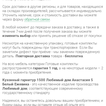
В любой момент до передачи заказа в доставку, а также в
течение 7-ми дней после получения заказа вы можете
изменить выбор
или принять решение об отказе от покупки.
Несмотря на качественную упаковку, готовые комплекты
могут быть повреждены при транспортировке. Если Вы
заметили дефект при приёме - мы заменим поврежденную
деталь.
Повторная доставка
товара -
бесплатна
.
На всю мебель категории Готовые комплекты
распространяется
гарантия 1 год
, а на некоторые модели – 2
года с момента приобретения.
Кухонный гарнитур 1500 Любимый дом Анастасия 5
Белый Ежевика
- это качественное изделие производства
Любимый дом
, соответствующее современному
государственному стандарту.
Надеемся, вы останетесь довольны вашим приобретением, и
будем рады, если вы оставите отзыв об опыте его
использования, который поможет сориентироваться нашим
будущим покупателям.
Кроме формы
обратной связи
получить развёрнутую
консультацию, фото и видеообзор продукции вы можете по
e-mail, телефону в Екатеринбурге и через мессенджеры