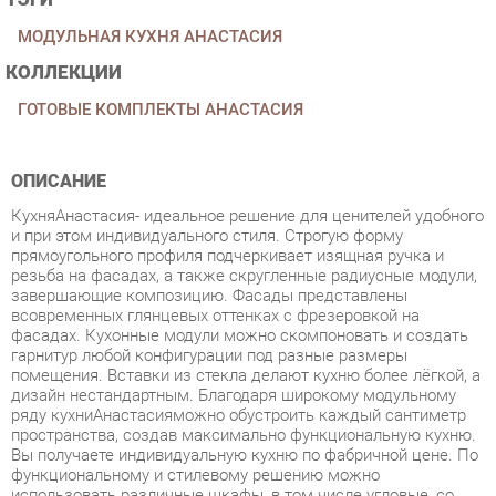
КОЛЛЕКЦИИ
ГОТОВЫЕ КОМПЛЕКТЫ АНАСТАСИЯ
ОПИСАНИЕ
КухняАнастасия- идеальное решение для ценителей удобного
и при этом индивидуального стиля. Строгую форму
прямоугольного профиля подчеркивает изящная ручка и
резьба на фасадах, а также скругленные радиусные модули,
завершающие композицию. Фасады представлены
всовременных глянцевых оттенках с фрезеровкой на
фасадах. Кухонные модули можно скомпоновать и создать
гарнитур любой конфигурации под разные размеры
помещения. Вставки из стекла делают кухню более лёгкой, а
дизайн нестандартным. Благодаря широкому модульному
ряду кухниАнастасияможно обустроить каждый сантиметр
пространства, создав максимально функциональную кухню.
Вы получаете индивидуальную кухню по фабричной цене. По
функциональному и стилевому решению можно
использовать различные шкафы, в том числе угловые, со
стеклянным дверцами и без них, тумбы с ящиками и
дверцами, добавлять модули, чередовать их, создавая
необычную композицию. Стиль - современный. Петли дверей
с доводчиками. Тумбы оборудованы метабоксами. Цоколь