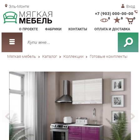
Эль-Монте
Вход
+7 (903) 000-00-00
Зак
0
0
0
обр
О ПРОЕКТЕ
ФАБРИКИ
КОНТАКТЫ
ОПЛАТА И ДОСТАВКА
зво
Мягкая мебель
Каталог
Коллекции
Готовые комплекты