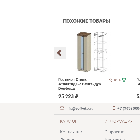
ПОХОЖИЕ ТОВАРЫ
мебели для
Купить
Гостиная Стиль
Купить
Г
ания POINTEX
Атлантида-2 Венге-дуб
С
T 02 Черный
Белфорд
 ₽
25 223 ₽
5
info@soft-ekb.ru
+7 (903) 000
КАТАЛОГ
ИНФОРМАЦИЯ
Коллекции
О проекте