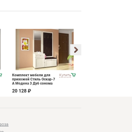
Комплект мебели для
Купить
Набор мягкой мебели
прихожей Стиль Оскар-7
ESF B-128
А Модена 3 Дуб сонома
светлый Крем
20 128 ₽
537 790 ₽
воза