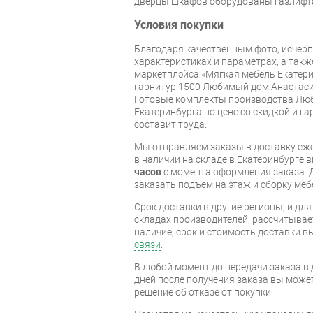
дверцы шкафов оборудованы газлифт
Условия покупки
Благодаря качественным фото, исче
характеристиках и параметрах, а так
маркетплэйса «Мягкая мебель Екатери
гарнитур 1500 Любимый дом Анастаси
Готовые комплекты производства Люб
Екатеринбурга по цене со скидкой и г
составит труда.
Мы отправляем заказы в доставку еже
в наличии на складе в Екатеринбурге 
часов
с момента оформления заказа. 
заказать подъём на этаж и сборку ме
Срок доставки в другие регионы, и дл
складах производителей, рассчитывае
наличие, срок и стоимость доставки 
связи
.
В любой момент до передачи заказа в д
дней после получения заказа вы може
решение об отказе от покупки.