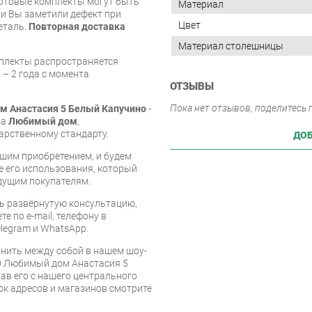
готовые комплекты могут быть
Материал
и Вы заметили дефект при
Цвет
еталь.
Повторная доставка
Материал столешницы
мплекты распространяется
 – 2 года с момента
ОТЗЫВЫ
Пока нет отзывов, поделитесь
м Анастасия 5 Белый Капучино
-
ва
Любимый дом
,
арственному стандарту.
ДОБ
шим приобретением, и будем
е его использования, который
дущим покупателям.
ь развёрнутую консультацию,
е по e-mail, телефону в
legram и WhatsApp.
нить между собой в нашем шоу-
00 Любимый дом Анастасия 5
ав его с нашего центрального
сок адресов и магазинов смотрите