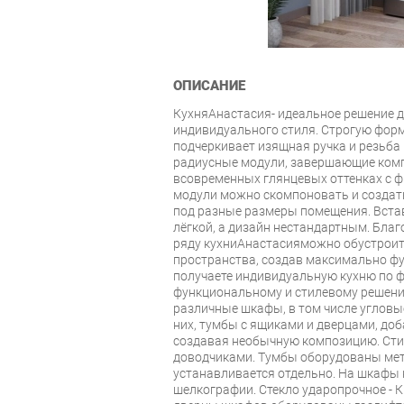
ОПИСАНИЕ
КухняАнастасия- идеальное решение д
индивидуального стиля. Строгую фор
подчеркивает изящная ручка и резьба 
радиусные модули, завершающие ком
всовременных глянцевых оттенках с ф
модули можно скомпоновать и создат
под разные размеры помещения. Встав
лёгкой, а дизайн нестандартным. Бл
ряду кухниАнастасияможно обустрои
пространства, создав максимально ф
получаете индивидуальную кухню по ф
функциональному и стилевому решен
различные шкафы, в том числе угловы
них, тумбы с ящиками и дверцами, доб
создавая необычную композицию. Стил
доводчиками. Тумбы оборудованы ме
устанавливается отдельно. На шкафы 
шелкографии. Стекло ударопрочное - 