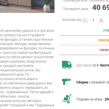
Производитель:
Любимый д
40 6
Последняя цена:
-
+
Количество:
ля ценителей удобного и при этом
УТО
му прямоугольного профиля
на фасадах, а также скругленные
ПРИГЛ
позицию. Фасады представлены
резеровкой на фасадах. Кухонные
ГАРАН
ь гарнитур любой конфигурации
ки из стекла делают кухню более
агодаря широкому модульному
Доставка
по
г. Екат
ть каждый сантиметр
ункциональную кухню. Вы
абричной цене. По
ию можно использовать
Сборка
с базовой г
е, со стеклянным дверцами и без
авлять модули, чередовать их,
ь - современный. Петли дверей с
табоксами. Цоколь
Подъём на этаж -
20
нанесен рисунок методом
Кризет толщиной 4 мм. Подъёмные