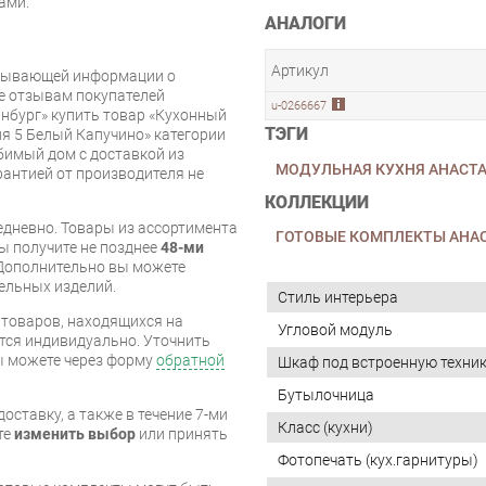
ами.
АНАЛОГИ
Артикул
рпывающей информации о
же отзывам покупателей
u-0266667
нбург» купить товар «Кухонный
ТЭГИ
я 5 Белый Капучино» категории
имый дом с доставкой из
МОДУЛЬНАЯ КУХНЯ АНАСТ
арантией от производителя не
КОЛЛЕКЦИИ
дневно. Товары из ассортимента
ГОТОВЫЕ КОМПЛЕКТЫ АНА
вы получите не позднее
48-ми
Дополнительно вы можете
бельных изделий.
Стиль интерьера
я товаров, находящихся на
Угловой модуль
тся индивидуально. Уточнить
вы можете через форму
обратной
Шкаф под встроенную техни
Бутылочница
оставку, а также в течение 7-ми
Класс (кухни)
те
изменить выбор
или принять
Фотопечать (кух.гарнитуры)