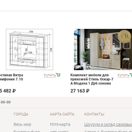
остиная Витра
Купить
Комплект мебели для
Купить
имфония 7.10
прихожей Стиль Оскар-7
А Модена 1 Дуб сонома
светлый Крем
5 482 ₽
27 163 ₽
-00-00
ГОРОДА
КАРТА САЙТА
КОНТАКТЫ
Весь мир
html-карта
Шоурум и склад самовы