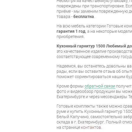
Несмотря на качественную упаковку, 
повреждены при транспортировке. Есл
приёме - мы заменим поврежденную д
товара -
бесплатна
.
На всю мебель категории Готовые ко
гарантия 1 год
, а на некоторые модели
приобретения.
Кухонный гарнитур 1500 Любимый до
это качественное изделие производст
соответствующее современному госуд
Надеемся, вы останетесь довольны ва
рады, если вы оставите отзыв об опыт
поможет сориентироваться нашим бу
Кроме формы
обратной связи
получит
фото и видеообзор продукции вы может
Екатеринбурге и через мессенджеры Te
Готовые комплекты также можно срав
руме и купить Кухонный гарнитур 15
Белый Капучино, самостоятельно забр
склада в г. Екатеринбург. Полный спи
на странице
контактов
.