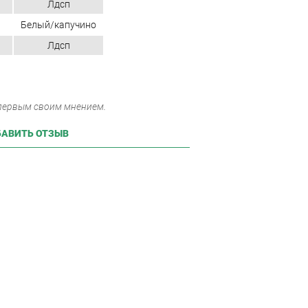
Лдсп
Белый/капучино
Лдсп
 первым своим мнением.
АВИТЬ ОТЗЫВ